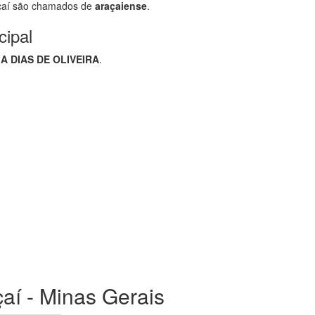
çaí são chamados de
araçaiense
.
cipal
 DIAS DE OLIVEIRA
.
çaí - Minas Gerais