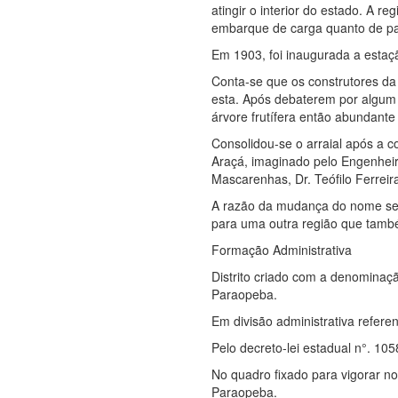
atingir o interior do estado. A r
embarque de carga quanto de pa
Em 1903, foi inaugurada a estaç
Conta-se que os construtores da
esta. Após debaterem por algum
árvore frutífera então abundante
Consolidou-se o arraial após a c
Araçá, imaginado pelo Engenheir
Mascarenhas, Dr. Teófilo Ferrei
A razão da mudança do nome se 
para uma outra região que tamb
Formação Administrativa
Distrito criado com a denominaçã
Paraopeba.
Em divisão administrativa refere
Pelo decreto-lei estadual n°. 10
No quadro fixado para vigorar no
Paraopeba.