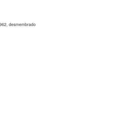
2-1962, desmembrado
.