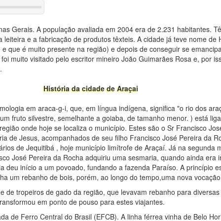
inas Gerais. A população avaliada em 2004 era de 2.231 habitantes. T
leiteira e a fabricação de produtos têxteis. A cidade já teve nome de 
e que é muito presente na região) e depois de conseguir se emancipa
oi muito visitado pelo escritor mineiro João Guimarães Rosa e, por iss
.
História da cidade de Araçai
mologia em araca-g-i, que, em língua indígena, significa "o rio dos ara
m fruto silvestre, semelhante a goiaba, de tamanho menor. ) está lig
egião onde hoje se localiza o município. Estes são o Sr Francisco Jo
ia de Jesus, acompanhados de seu filho Francisco José Pereira da Ro
ários de Jequitibá , hoje município limítrofe de Araçaí. Já na segunda
isco José Pereira da Rocha adquiriu uma sesmaria, quando ainda era i
lia deu início a um povoado, fundando a fazenda Paraíso. A princípio e
inha um rebanho de bois, porém, ao longo do tempo,uma nova vocação
de de tropeiros de gado da região, que levavam rebanho para diversas
 transformou em ponto de pouso para estes viajantes.
a de Ferro Central do Brasil (EFCB). A linha férrea vinha de Belo Hor