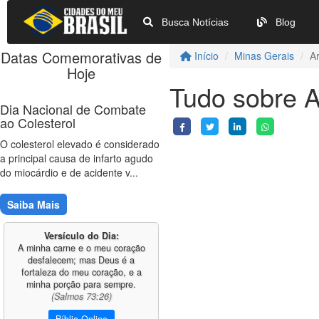
Busca Notícias
Blog
Datas Comemorativas de
Início
Minas Gerais
A
Hoje
Tudo sobre A
Dia Nacional de Combate
ao Colesterol
O colesterol elevado é considerado
a principal causa de infarto agudo
do miocárdio e de acidente v...
Saiba Mais
Versículo do Dia:
A minha carne e o meu coração
desfalecem; mas Deus é a
fortaleza do meu coração, e a
minha porção para sempre.
(Salmos 73:26)