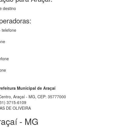
e destino
operadoras:
 telefone
one
efone
fone
refeitura Municipal de Araçaí
 Centro, Araçaí - MG, CEP: 35777000
31) 3715-6109
AS DE OLIVEIRA
raçaí - MG