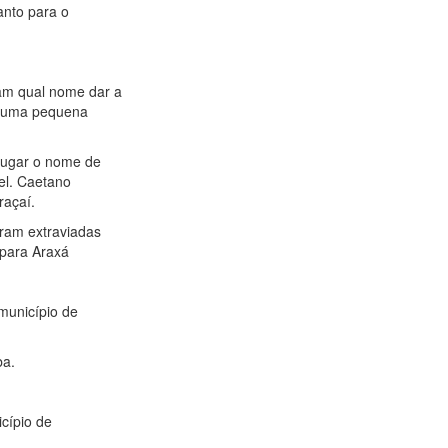
tanto para o
iam qual nome dar a
a uma pequena
 lugar o nome de
el. Caetano
raçaí.
ram extraviadas
 para Araxá
 município de
ba.
icípio de