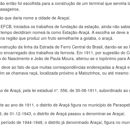
egião então foi escolhida para a construção de um terminal que serviria 
ssageiros.
ão que daria nome a cidade de Araçaí.
 EFCB, iniciados os trabalhos de fundação da estação, ainda não sab
 tempo decidiram nomeá-la como Estação-Araçá. A escolha se deve 
 na região que produz um fruto semelhante a goiaba, o araçá.
onstrução da linha da Estrada de Ferro Central do Brasil, dando-se ao
o encarregado dos trabalhos da ferrovia. Em 1911, por sugestão do C
ra do Nascimento e João de Paula Moura, alterou-se o topônimo para A
deve ao fato de que muitas correspondências endereçadas a Araçá e
ém se chamava raçá, localizada próximo a Matozinhos, ou até mesmo
o de Araçá, pela lei estadual n°. 556, de 30-08-1911, subordinado ao
nte ao ano de 1911, o distrito de Araçá figura no município de Paraope
58, de 31-12-1943, o distrito de Araçá passou a denominar-se Araçaí.
 período de 1944-1948, o distrito já denominado Araçaí, figura no mun