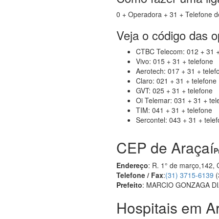
0 + Operadora + 31 + Telefone d
Veja o código das 
CTBC Telecom: 012 + 31 +
Vivo: 015 + 31 + telefone
Aerotech: 017 + 31 + telef
Claro: 021 + 31 + telefone
GVT: 025 + 31 + telefone
Oi Telemar: 031 + 31 + tel
TIM: 041 + 31 + telefone
Sercontel: 043 + 31 + tele
CEP de Araçaí
P
Endereço
: R. 1° de março,142,
Telefone / Fax
:
(31) 3715-6139
(
Prefeito
: MARCIO GONZAGA DI
Hospitais em A