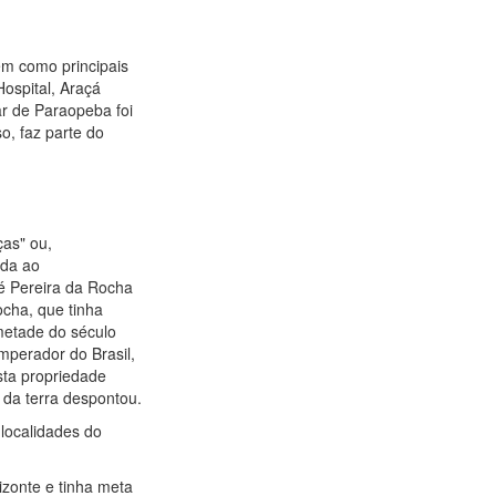
êm como principais
Hospital, Araçá
r de Paraopeba foi
o, faz parte do
ças" ou,
ada ao
sé Pereira da Rocha
cha, que tinha
 metade do século
mperador do Brasil,
sta propriedade
 da terra despontou.
 localidades do
izonte e tinha meta