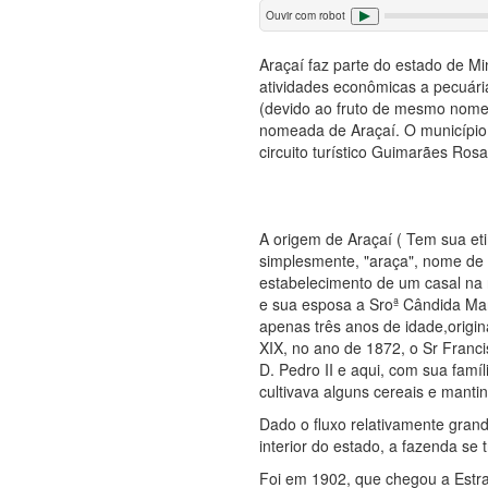
Ouvir com robot
Araçaí faz parte do estado de M
atividades econômicas a pecuária 
(devido ao fruto de mesmo nome 
nomeada de Araçaí. O município f
circuito turístico Guimarães Rosa
A origem de Araçaí ( Tem sua eti
simplesmente, "araça", nome de u
estabelecimento de um casal na r
e sua esposa a Sroª Cândida Mar
apenas três anos de idade,origin
XIX, no ano de 1872, o Sr Franc
D. Pedro II e aqui, com sua famí
cultivava alguns cereais e mant
Dado o fluxo relativamente gran
interior do estado, a fazenda se
Foi em 1902, que chegou a Estrad