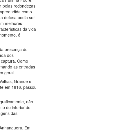
 da Farinha Podre,
am pelas redondezas,
ompreendida como
 a defesa podia ser
rem melhores
acterísticas da vida
 momento, é
 da presença do
rada dos
a captura. Como
ornando as entradas
m geral.
 Velhas, Grande e
nte em 1816, passou
ograficamente, não
o do interior do
sagens das
o Anhanguera. Em