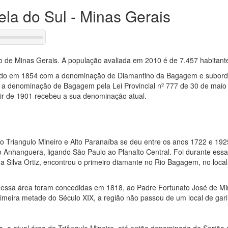
rela do Sul - Minas Gerais
do de Minas Gerais. A população avaliada em 2010 é de 7.457 habitant
 criado em 1854 com a denominação de Diamantino da Bagagem e subord
om a denominação de Bagagem pela Lei Provincial nº 777 de 30 de mai
tir de 1901 recebeu a sua denominação atual.
do Triangulo Mineiro e Alto Paranaíba se deu entre os anos 1722 e 192
o Anhanguera, ligando São Paulo ao Planalto Central. Foi durante ess
a Silva Ortiz, encontrou o primeiro diamante no Rio Bagagem, no local
nessa área foram concedidas em 1818, ao Padre Fortunato José de M
imeira metade do Século XIX, a região não passou de um local de gar