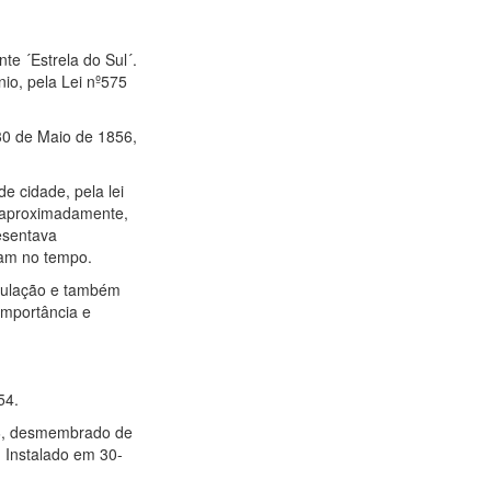
te ´Estrela do Sul´.
io, pela Lei nº575
 30 de Maio de 1856,
e cidade, pela lei
 aproximadamente,
resentava
ram no tempo.
opulação e também
 importância e
54.
56, desmembrado de
. Instalado em 30-