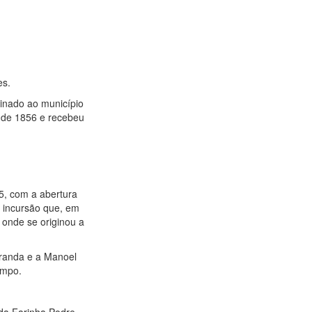
es.
inado ao município
o de 1856 e recebeu
5, com a abertura
a incursão que, em
 onde se originou a
iranda e a Manoel
impo.