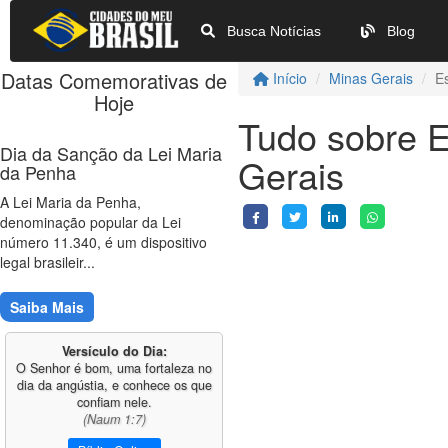
Busca Notícias
Blog
Datas Comemorativas de
Início
Minas Gerais
E
Hoje
Tudo sobre E
Dia da Sanção da Lei Maria
Gerais
da Penha
A Lei Maria da Penha,
denominação popular da Lei
número 11.340, é um dispositivo
legal brasileir...
Saiba Mais
Versículo do Dia:
O Senhor é bom, uma fortaleza no
dia da angústia, e conhece os que
confiam nele.
(Naum 1:7)