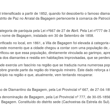
 intensificado a partir de 1852, quando foi descoberto o famoso diaman
strito de Paz no Arraial da Bagagem pertencente à comarca de Patrocín
ategoria de paróquia pela Lei nº667 de 27 de Abril. Pela Lei nº777 de
com o nome de Bagagem, instalado em 30 de Setembro de 1858.
ificado no local, em 1861, a Vila de Bagagem foi elevada á categoria d
neste momento que a cidade chegou a contar com uma população de,
erificou-se que essa população, diretamente vinculada ao garimpo, ap
usca dos diamantes e residia em habitações improvisadas, que se perde
ade exercia um fascínio na região que se traduzia numa numerosa p
 sobre grande parte da região do triangulo mineiro. Este dado reforça a
cípio na região e que, atualmente, vem tentando recuperar.
ão de Diamantino da Bagagem, pela Lei Provincial nº 667, de 27-04-18
m a denominação de Bagagem, pela Lei Provincial nº 777, de 30-05-18
Bagagem. Constituído do distrito sede (Cachoeiras da Estrela do Sul)