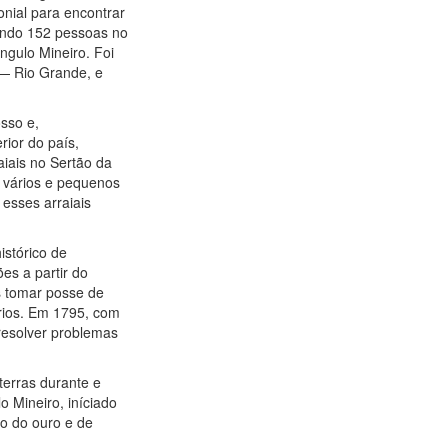
onial para encontrar
mando 152 pessoas no
ngulo Mineiro. Foi
 — Rio Grande, e
sso e,
ior do país,
aiais no Sertão da
 vários e pequenos
esses arraiais
istórico de
es a partir do
s tomar posse de
ários. Em 1795, com
 resolver problemas
erras durante e
o Mineiro, iníciado
ão do ouro e de