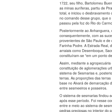
1722, seu filho, Bartolomeu Bue
as minas auríferas, partiu de P
total, e iniciou o desbravamento
no comando desse grupo, que o b
passou pela foz do Rio do Carmo
Posteriormente ao Anhanguera, c
consequentemente, com as sucess
provenientes de São Paulo e de c
Farinha Podre. A Estrada Real,
arraiais como Desemboque, Sacra
constituíram-se "em um ponto de 
Assim, mediante a agropecuária 
constituição de aglomerações urb
sistema de Sesmarias e, poster
terras. As proporções das terras
base no Alvará de demarcação de
entre sesmeeiros e posseiros.
O sistema de sesmarias findou-
após esse período. Foi nesse con
entre e meio ao sistema de sesma
pedras preciosas no interior do p