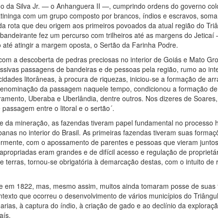
no da Silva Jr. — o Anhanguera II —, cumprindo ordens do governo col
iratininga com um grupo composto por brancos, índios e escravos, so
 da rota que deu origem aos primeiros povoados da atual região do Triâ
andeirante fez um percurso com trilheiros até as margens do Jeticaí
 até atingir a margem oposta, o Sertão da Farinha Podre.
om a descoberta de pedras preciosas no interior de Goiás e Mato Gro
ivas passagens de bandeiras e de pessoas pela região, rumo ao inter
idades litorâneas, à procura de riquezas, iniciou-se a formação de arr
 denominação da passagem naquele tempo, condicionou a formação de
mento, Uberaba e Uberlândia, dentre outros. Nos dizeres de Soares, 
passagem entre o litoral e o sertão´.
e da mineração, as fazendas tiveram papel fundamental no processo h
anas no interior do Brasil. As primeiras fazendas tiveram suas formaçõ
iormente, com o apossamento de parentes e pessoas que vieram junto
 apropriadas eram grandes e de difícil acesso e regulação de propriet
 terras, tornou-se obrigatória à demarcação destas, com o intuito de
se em 1822, mas, mesmo assim, muitos ainda tomaram posse de suas t
texto que ocorreu o desenvolvimento de vários municípios do Triângul
rias, à captura do índio, à criação de gado e ao declínio da exploraç
aís.