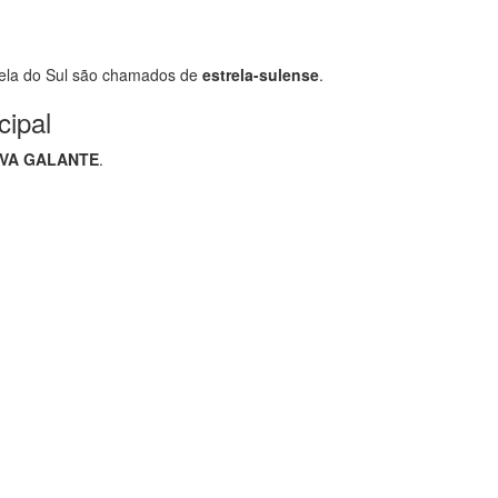
ela do Sul são chamados de
estrela-sulense
.
cipal
LVA GALANTE
.