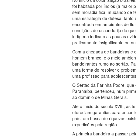
No início da colonização brasile
foi habitada por índios (a maior
sem moradia fixa, mudando de 
uma estratégia de defesa, tanto 
encontrada em ambientes de flo
condições de esconderijo do que 
indígena indicam as poucas evid
praticamente insignificante ou nu
Com a chegada de bandeiras e co
homem branco, e o meio ambiente 
bandeirantes rumo ao sertão. Pa
uma forma de resolver o problem
uma profissão para adolescentes
O Sertão da Farinha Podre, que 
Paranaíba, pertenceu, num prime
ao domínio de Minas Gerais.
Até o início do século XVIII, as
ofereciam garantias para encont
país, em busca de riquezas exis
expedições pela região.
A primeira bandeira a passar pe