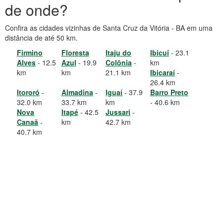
de onde?
Confira as cidades vizinhas de Santa Cruz da Vitória - BA em uma
distância de até 50 km.
Firmino
Floresta
Itaju do
Ibicuí
- 23.1
Alves
- 12.5
Azul
- 19.9
Colônia
-
km
km
km
21.1 km
Ibicaraí
-
26.4 km
Itororó
-
Almadina
-
Iguaí
- 37.9
Barro Preto
32.0 km
33.7 km
km
- 40.6 km
Nova
Itapé
- 42.5
Jussari
-
Canaã
-
km
42.7 km
40.7 km