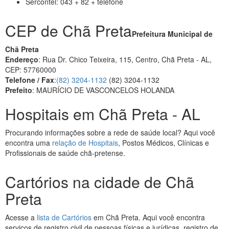
Sercontel: 043 + 82 + telefone
CEP de Chã Preta
Prefeitura Municipal de
Chã Preta
Endereço
: Rua Dr. Chico Teixeira, 115, Centro, Chã Preta - AL,
CEP: 57760000
Telefone / Fax
:
(82) 3204-1132
(82) 3204-1132
Prefeito
: MAURÍCIO DE VASCONCELOS HOLANDA
Hospitais em Chã Preta - AL
Procurando informações sobre a rede de saúde local? Aqui você
encontra uma
relação de Hospitais
, Postos Médicos, Clínicas e
Profissionais de saúde chã-pretense.
Cartórios na cidade de Chã
Preta
Acesse a
lista de Cartórios
em Chã Preta. Aqui você encontra
serviços de registro civil de pessoas físicas e jurídicas, registro de