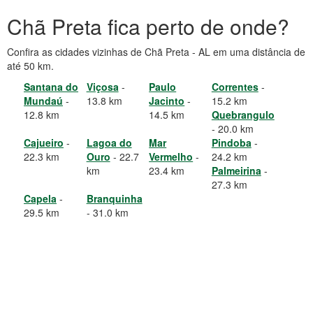
Chã Preta fica perto de onde?
Confira as cidades vizinhas de Chã Preta - AL em uma distância de
até 50 km.
Santana do
Viçosa
-
Paulo
Correntes
-
Mundaú
-
13.8 km
Jacinto
-
15.2 km
12.8 km
14.5 km
Quebrangulo
- 20.0 km
Cajueiro
-
Lagoa do
Mar
Pindoba
-
22.3 km
Ouro
- 22.7
Vermelho
-
24.2 km
km
23.4 km
Palmeirina
-
27.3 km
Capela
-
Branquinha
29.5 km
- 31.0 km