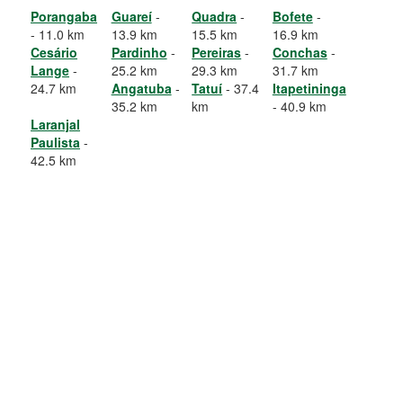
Porangaba
Guareí
-
Quadra
-
Bofete
-
- 11.0 km
13.9 km
15.5 km
16.9 km
Cesário
Pardinho
-
Pereiras
-
Conchas
-
Lange
-
25.2 km
29.3 km
31.7 km
24.7 km
Angatuba
-
Tatuí
- 37.4
Itapetininga
35.2 km
km
- 40.9 km
Laranjal
Paulista
-
42.5 km