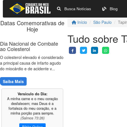
Busca Notícias
Blog
Datas Comemorativas de
Início
São Paulo
Tapir
Hoje
Tudo sobre T
Dia Nacional de Combate
ao Colesterol
O colesterol elevado é considerado
a principal causa de infarto agudo
do miocárdio e de acidente v...
Saiba Mais
Versículo do Dia:
A minha carne e o meu coração
desfalecem; mas Deus é a
fortaleza do meu coração, e a
minha porção para sempre.
(Salmos 73:26)