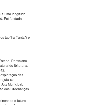
e a uma longitude
10. Foi fundada
s tapi′ira ("anta") e
Estado, Domiciano
tural de Ibiturana,
842,
 exploração das
rojeta-se
 Juiz Municipal,
itão das Ordenanças
lineando o futuro