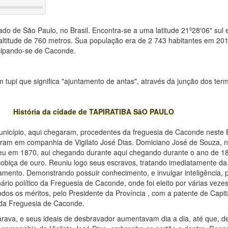
ado de São Paulo, no Brasil. Encontra-se a uma latitude 21º28′06" sul 
altitude de 760 metros. Sua população era de 2 743 habitantes em 20
ipando-se de Caconde.
.
tupi que significa "ajuntamento de antas", através da junção dos termo
História da cidade de TAPIRATIBA SãO PAULO
nicípio, aqui chegaram, procedentes da freguesia de Caconde neste 
eram em companhia de Vigilato José Dias. Domiciano José de Souza, na
eu em 1870, aui chegando durante aqui chegando durante o ano de 1
biça de ouro. Reuniu logo seus escravos, tratando imediatamente da
mento. Demonstrando possuir conhecimento, e invulgar inteligência, p
io político da Freguesia de Caconde, onde foi eleito por várias vezes
os os méritos, pelo Presidente da Província , com a patente de Cap
 da Freguesia de Caconde.
ava, e seus ideais de desbravador aumentavam dia a dia, até que, de