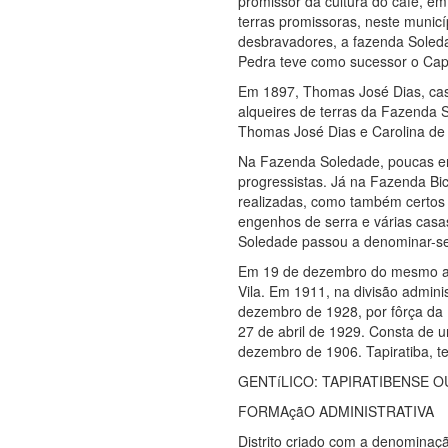
promissor da cultura do café, e
terras promissoras, neste munic
desbravadores, a fazenda Soled
Pedra teve como sucessor o Capi
Em 1897, Thomas José Dias, cas
alqueires de terras da Fazenda
Thomas José Dias e Carolina de
Na Fazenda Soledade, poucas er
progressistas. Já na Fazenda Bic
realizadas, como também certos 
engenhos de serra e várias casas
Soledade passou a denominar-se
Em 19 de dezembro do mesmo ano, 
Vila. Em 1911, na divisão admini
dezembro de 1928, por fôrça da L
27 de abril de 1929. Consta de 
dezembro de 1906. Tapiratiba, t
GENTíLICO: TAPIRATIBENSE O
FORMAçãO ADMINISTRATIVA
Distrito criado com a denominaç