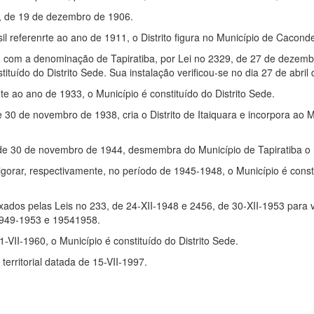
8, de 19 de dezembro de 1906.
il referenrte ao ano de 1911, o Distrito figura no Município de Cacond
o com a denominação de Tapiratiba, por Lei no 2329, de 27 de dezemb
ído do Distrito Sede. Sua instalação verificou-se no dia 27 de abril
te ao ano de 1933, o Município é constituído do Distrito Sede.
 30 de novembro de 1938, cria o Distrito de Itaiquara e incorpora ao 
de 30 de novembro de 1944, desmembra do Município de Tapiratiba o Di
vigorar, respectivamente, no período de 1945-1948, o Município é consti
ados pelas Leis no 233, de 24-XII-1948 e 2456, de 30-XII-1953 para v
1949-1953 e 19541958.
01-VII-1960, o Município é constituído do Distrito Sede.
erritorial datada de 15-VII-1997.