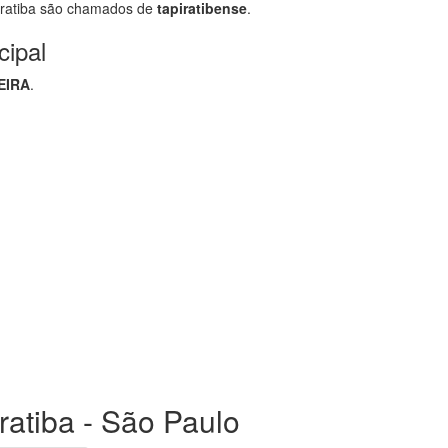
ratiba são chamados de
tapiratibense
.
cipal
EIRA
.
iratiba - São Paulo