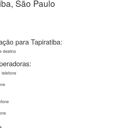
iba, São Paulo
ção para Tapiratiba:
e destino
operadoras:
 telefone
one
efone
fone