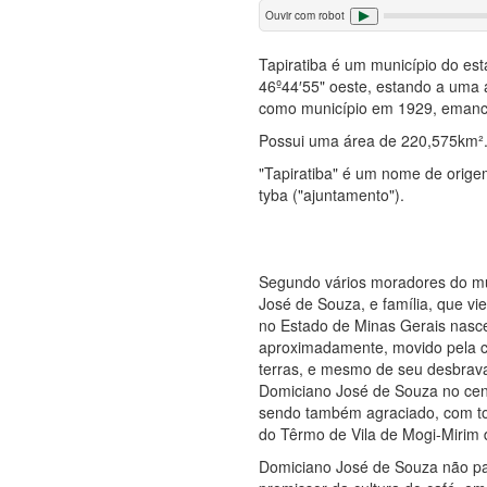
Ouvir com robot
Tapiratiba é um município do est
46º44′55" oeste, estando a uma 
como município em 1929, emanc
Possui uma área de 220,575km²
"Tapiratiba" é um nome de origem 
tyba ("ajuntamento").
Segundo vários moradores do mu
José de Souza, e família, que vi
no Estado de Minas Gerais nasc
aproximadamente, movido pela co
terras, e mesmo de seu desbrava
Domiciano José de Souza no cenár
sendo também agraciado, com tod
do Têrmo de Vila de Mogi-Mirim
Domiciano José de Souza não par