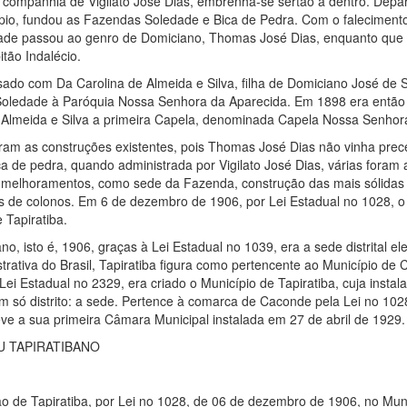
m companhia de Vigilato José Dias, embrenha-se sertão a dentro. Dep
ípio, fundou as Fazendas Soledade e Bica de Pedra. Com o faleciment
ade passou ao genro de Domiciano, Thomas José Dias, enquanto que
tão Indalécio.
ado com Da Carolina de Almeida e Silva, filha de Domiciano José de 
 Soledade à Paróquia Nossa Senhora da Aparecida. Em 1898 era então 
 Almeida e Silva a primeira Capela, denominada Capela Nossa Senhor
am as construções existentes, pois Thomas José Dias não vinha prece
a de pedra, quando administrada por Vigilato José Dias, várias foram 
melhoramentos, como sede da Fazenda, construção das mais sólidas (a
 de colonos. Em 6 de dezembro de 1906, por Lei Estadual no 1028, o Di
 Tapiratiba.
isto é, 1906, graças à Lei Estadual no 1039, era a sede distrital el
strativa do Brasil, Tapiratiba figura como pertencente ao Município d
ei Estadual no 2329, era criado o Município de Tapiratiba, cuja instal
um só distrito: a sede. Pertence à comarca de Caconde pela Lei no 102
eve a sua primeira Câmara Municipal instalada em 27 de abril de 1929.
U TAPIRATIBANO
ão de Tapiratiba, por Lei no 1028, de 06 de dezembro de 1906, no Mun