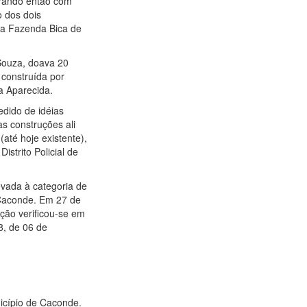
arando então com
o dos dois
 a Fazenda Bica de
Souza, doava 20
construída por
a Aparecida.
dido de idéias
as construções ali
té hoje existente),
strito Policial de
evada à categoria de
e Caconde. Em 27 de
ação verificou-se em
8, de 06 de
icípio de Caconde.