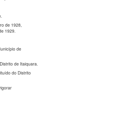
e.
ro de 1928,
 de 1929.
Município de
strito de Itaiquara.
tuído do Distrito
igorar