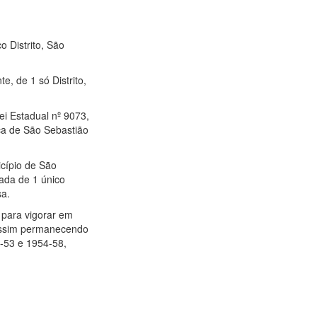
o Distrito, São
, de 1 só Distrito,
ei Estadual nº 9073,
ca de São Sebastião
cípio de São
ada de 1 único
sa.
l para vigorar em
 assim permanecendo
9-53 e 1954-58,