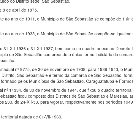
ído do Distrito sede, São Sebastião.
e 8 de abril de 1875.
nte ao ano de 1911, o Município de São Sebastião se compõe de 1 únic
nte ao ano de 1933, o Município de São Sebastião compõe-se igualmente
 de 31-XII-1936 e 31-XII-1937, bem como no quadro anexo ao Decreto-l
ípio de São Sebastião compreende o único termo judiciário da comar
ebastião.
Estadual nº 9775, de 30 de novembro de 1938, para 1939-1943, o Muni
 Distrito, São Sebastião e é termo da comarca de São Sebastião, form
e formado pelos Municípios de São Sebastião, Caraguatatuba e Formo
al nº 14334, de 30 de novembro de 1944, que fixou o quadro territoria
ebastião ficou composto dos Distritos de São Sebastião e Maresias,
os 233, de 24-XII-53, para vigorar, respectivamente nos períodos 194
erritorial datada de 01-VII-1960.