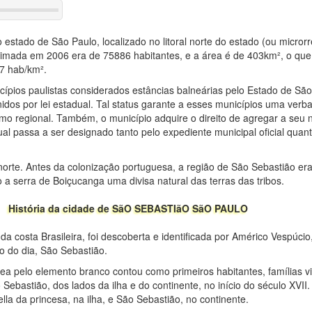
estado de São Paulo, localizado no litoral norte do estado (ou micror
timada em 2006 era de 75886 habitantes, e a área é de 403km², o que
7 hab/km².
ípios paulistas considerados estâncias balneárias pelo Estado de São
nidos por lei estadual. Tal status garante a esses municípios uma verb
mo regional. Também, o município adquire o direito de agregar a seu n
ual passa a ser designado tanto pelo expediente municipal oficial quan
l norte. Antes da colonização portuguesa, a região de São Sebastião er
a serra de Boiçucanga uma divisa natural das terras das tribos.
História da cidade de SãO SEBASTIãO SãO PAULO
da costa Brasileira, foi descoberta e identificada por Américo Vespúcio
 do dia, São Sebastião.
nea pelo elemento branco contou como primeiros habitantes, famílias 
Sebastião, dos lados da ilha e do continente, no início do século XVII.
ella da princesa, na ilha, e São Sebastião, no continente.