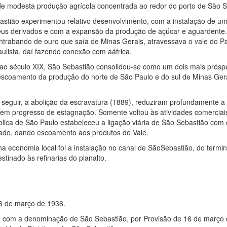
de modesta produção agrícola concentrada ao redor do porto de São S
bastião experimentou relativo desenvolvimento, com a instalação de 
seus derivados e com a expansão da produção de açúcar e aguardente
ontrabando de ouro que saía de Minas Gerais, atravessava o vale do Pa
Paulista, daí fazendo conexão com aáfrica.
ao século XIX, São Sebastião consolidou-se como um dois mais prósp
e escoamento da produção do norte de São Paulo e do sul de Minas Ger
 a seguir, a abolição da escravatura (1889), reduziram profundamente 
 em progresso de estagnação. Somente voltou às atividades comerciais
lica de São Paulo estabeleceu a ligação viária de São Sebastião com 
ativado, dando escoamento aos produtos do Vale.
a na economia local foi a instalação no canal de SãoSebastião, do ter
tinado às refinarias do planalto.
 16 de março de 1936.
io com a denominação de São Sebastião, por Provisão de 16 de março