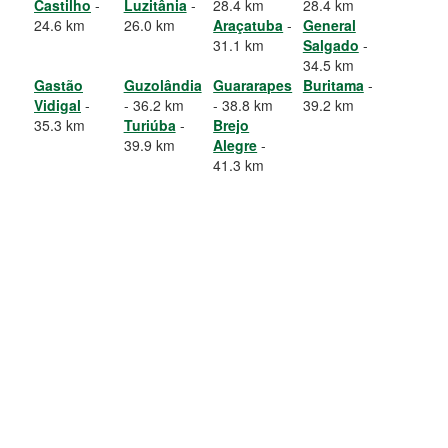
Castilho
-
Luzitânia
-
28.4 km
28.4 km
24.6 km
26.0 km
Araçatuba
-
General
31.1 km
Salgado
-
34.5 km
Gastão
Guzolândia
Guararapes
Buritama
-
Vidigal
-
- 36.2 km
- 38.8 km
39.2 km
35.3 km
Turiúba
-
Brejo
39.9 km
Alegre
-
41.3 km