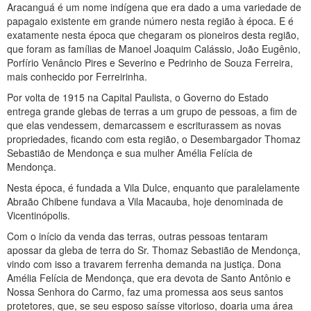
Aracanguá é um nome indígena que era dado a uma variedade de
papagaio existente em grande número nesta região à época. E é
exatamente nesta época que chegaram os pioneiros desta região,
que foram as famílias de Manoel Joaquim Calássio, João Eugênio,
Porfírio Venâncio Pires e Severino e Pedrinho de Souza Ferreira,
mais conhecido por Ferreirinha.
Por volta de 1915 na Capital Paulista, o Governo do Estado
entrega grande glebas de terras a um grupo de pessoas, a fim de
que elas vendessem, demarcassem e escriturassem as novas
propriedades, ficando com esta região, o Desembargador Thomaz
Sebastião de Mendonça e sua mulher Amélia Felícia de
Mendonça.
Nesta época, é fundada a Vila Dulce, enquanto que paralelamente
Abraão Chibene fundava a Vila Macauba, hoje denominada de
Vicentinópolis.
Com o início da venda das terras, outras pessoas tentaram
apossar da gleba de terra do Sr. Thomaz Sebastião de Mendonça,
vindo com isso a travarem ferrenha demanda na justiça. Dona
Amélia Felícia de Mendonça, que era devota de Santo Antônio e
Nossa Senhora do Carmo, faz uma promessa aos seus santos
protetores, que, se seu esposo saísse vitorioso, doaria uma área