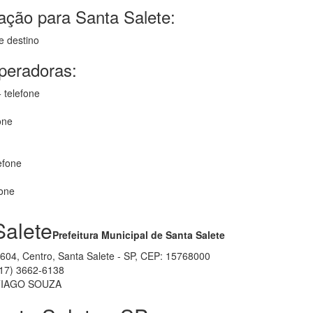
ação para Santa Salete:
e destino
operadoras:
 telefone
one
efone
fone
Salete
Prefeitura Municipal de Santa Salete
 604, Centro, Santa Salete - SP, CEP: 15768000
17) 3662-6138
TIAGO SOUZA