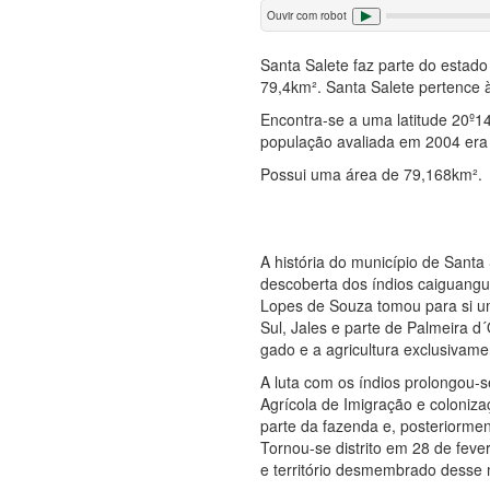
Ouvir com robot
Santa Salete faz parte do estad
79,4km². Santa Salete pertence à
Encontra-se a uma latitude 20º14
população avaliada em 2004 era 
Possui uma área de 79,168km².
A história do município de Sant
descoberta dos índios caiguangue
Lopes de Souza tomou para si uma
Sul, Jales e parte de Palmeira d
gado e a agricultura exclusivame
A luta com os índios prolongou-
Agrícola de Imigração e coloni
parte da fazenda e, posteriorme
Tornou-se distrito em 28 de fev
e território desmembrado desse