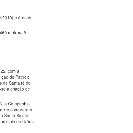
E/2010) e área de
 460 metros. A
822, com a
ição de Patrício
s de Santa fé do
-se a criação de
46, a Companhia
 Ferrro compraram
de Santa Salete.
unicípio de Urânia
.