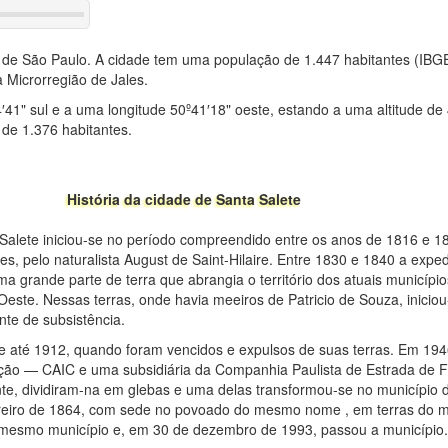
o de São Paulo. A cidade tem uma população de 1.447 habitantes (IBG
 Microrregião de Jales.
′41" sul e a uma longitude 50º41′18" oeste, estando a uma altitude de
de 1.376 habitantes.
História da cidade de Santa Salete
a Salete iniciou-se no período compreendido entre os anos de 1816 e 1
s, pelo naturalista August de Saint-Hilaire. Entre 1830 e 1840 a exped
 grande parte de terra que abrangia o território dos atuais município
´Oeste. Nessas terras, onde havia meeiros de Patricio de Souza, iniciou
nte de subsistência.
se até 1912, quando foram vencidos e expulsos de suas terras. Em 19
zação — CAIC e uma subsidiária da Companhia Paulista de Estrada de
nte, dividiram-na em glebas e uma delas transformou-se no município 
ereiro de 1864, com sede no povoado do mesmo nome , em terras do m
 mesmo município e, em 30 de dezembro de 1993, passou a município