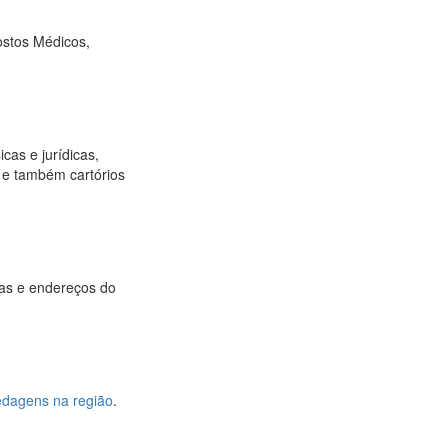
ostos Médicos,
cas e jurídicas,
os e também cartórios
uas e endereços do
edagens na região
.