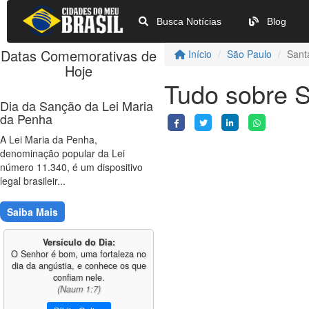
Busca Notícias
Blog
Datas Comemorativas de
Início
São Paulo
Sant
Hoje
Tudo sobre S
Dia da Sanção da Lei Maria
da Penha
A Lei Maria da Penha,
denominação popular da Lei
número 11.340, é um dispositivo
legal brasileir...
Saiba Mais
Versículo do Dia:
O Senhor é bom, uma fortaleza no
dia da angústia, e conhece os que
confiam nele.
(Naum 1:7)