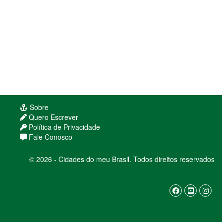
Sobre
Quero Escrever
Política de Privacidade
Fale Conosco
© 2026 - Cidades do meu Brasil. Todos direitos reservados
Usamos cookies para melhorar sua experiência
de navegação. Ao continuar, você concorda com
nossa
política de privacidade
ENTENDI