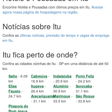
Encontre Hotéis e Pousadas com ótimos preços em Itu.
Acesse
agora nossa página de hospedagens na região
.
Notícias sobre Itu
Confira as
últimas notícias, previsão do tempo e vagas de emprego
em Itu
.
Itu fica perto de onde?
Confira as cidades vizinhas de Itu - SP em uma distância de até 50
km.
Salto
- 6.09
Cabreúva
-
Indaiatuba
Porto Feliz
km
16.9 km
- 20.9 km
- 24.2 km
Elias
Itupeva
-
Alumínio
-
Sorocaba
-
Fausto
-
26.4 km
30.9 km
31.1 km
24.7 km
Araçariguama
Mairinque
-
São Roque
- 31.1 km
33.5 km
- 33.8 km
Pirapora do
Bom Jesus