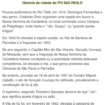
História da cidade de ITU SãO PAULO
Poucos quilômetros do Rio Tietê, em 1610, Domingos Fernandes e
seu genro, Cristóvão Diniz ergueram uma capela em louvor a
Nossa Senhora da Candelária, no local conhecido como Campos
de Pirapitingui, onde havia o " Utu- Guaçu", ou "grande queda
d′água".
Em 1643 foi elevada à capela curada, na Vila de Santana de
Parnaíba e a freguesia em 1653.
No ano seguinte, o Capitão-Mor de São Vicente, Gonçalo Couraça
de Mesquita, sem que a freguesia de Nossa Senhora da
Candelária tivesse condições ou a autoridade referida detivesse
competência, foi elevada à vila, o que gerou protestos das
Câmaras de São Paulo e Parnaíba.
No entanto, provisão de 18 de abril de 1567 do Ouvidor Miguel
Cabello, o ato de Gonçalo Couraça foi ratificado, prevalecendo a
constituição de Itu à vila.
O topônimo, segundo Theodoro Sampaio decorre do tupi " ytu",
que significa queda d′água ou salto.
A Vila de Itu foi, em fevereiro de 1842, elevada à categoria de