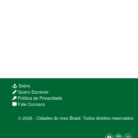
Sobre
Quero Escrever
Política de Privacidade
Fale Conosco
© 2026 - Cidades do meu Brasil. Todos direitos reservados
Usamos cookies para melhorar sua experiência
de navegação. Ao continuar, você concorda com
nossa
política de privacidade