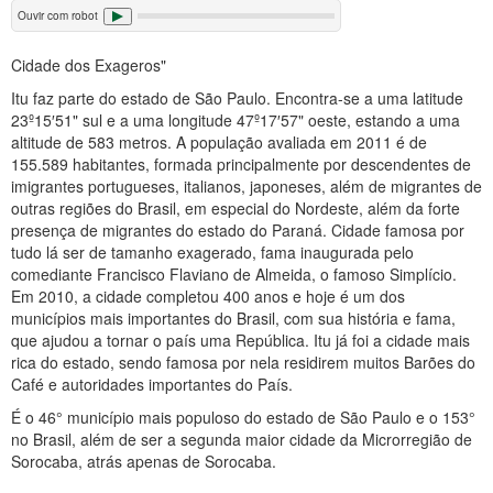
Ouvir com robot
Cidade dos Exageros"
Itu faz parte do estado de São Paulo. Encontra-se a uma latitude
23º15′51" sul e a uma longitude 47º17′57" oeste, estando a uma
altitude de 583 metros. A população avaliada em 2011 é de
155.589 habitantes, formada principalmente por descendentes de
imigrantes portugueses, italianos, japoneses, além de migrantes de
outras regiões do Brasil, em especial do Nordeste, além da forte
presença de migrantes do estado do Paraná. Cidade famosa por
tudo lá ser de tamanho exagerado, fama inaugurada pelo
comediante Francisco Flaviano de Almeida, o famoso Simplício.
Em 2010, a cidade completou 400 anos e hoje é um dos
municípios mais importantes do Brasil, com sua história e fama,
que ajudou a tornar o país uma República. Itu já foi a cidade mais
rica do estado, sendo famosa por nela residirem muitos Barões do
Café e autoridades importantes do País.
É o 46° município mais populoso do estado de São Paulo e o 153°
no Brasil, além de ser a segunda maior cidade da Microrregião de
Sorocaba, atrás apenas de Sorocaba.