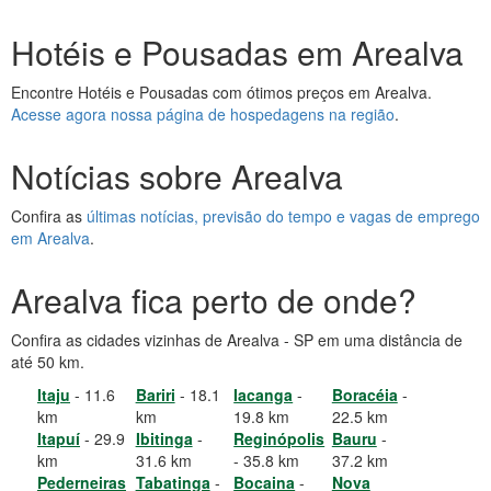
Hotéis e Pousadas em Arealva
Encontre Hotéis e Pousadas com ótimos preços em Arealva.
Acesse agora nossa página de hospedagens na região
.
Notícias sobre Arealva
Confira as
últimas notícias, previsão do tempo e vagas de emprego
em Arealva
.
Arealva fica perto de onde?
Confira as cidades vizinhas de Arealva - SP em uma distância de
até 50 km.
Itaju
- 11.6
Bariri
- 18.1
Iacanga
-
Boracéia
-
km
km
19.8 km
22.5 km
Itapuí
- 29.9
Ibitinga
-
Reginópolis
Bauru
-
km
31.6 km
- 35.8 km
37.2 km
Pederneiras
Tabatinga
-
Bocaina
-
Nova