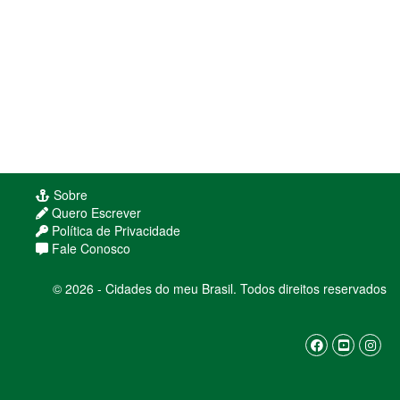
Sobre
Quero Escrever
Política de Privacidade
Fale Conosco
© 2026 - Cidades do meu Brasil. Todos direitos reservados
Usamos cookies para melhorar sua experiência
de navegação. Ao continuar, você concorda com
nossa
política de privacidade
ENTENDI