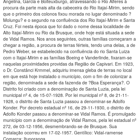
Angelina, Garcia e Boiteuxburgo, atravessando o Rio Alferes à
procura da parte mais alta da cabeceira do Rio Itajaí-Mirim, sendo
que o primeiro dos colonos fixou morada no lugar denominado ?
Molungu? e o segundo na confluência dos Rio Itajaí-Mirim e Santa
Cruz. Foi nesta época que foi dado o nome dessa localidade de
Alto Itajaí-Mirim ou Rio da Brusque, onde hoje está situada a sede
de Vidal Ramos. Nos anos seguintes, outras famílias começaram a
chegar a região, a procura de terras férteis, tendo uma delas, a de
Pedro Weber, se estabelecido na confluência do rio Santa Luiza
com o Itajaí-Mirim e as famílias Boeing e Vanderlinde, fixaram-se
naquelas proximidades providas da Região de Capivari. Em 1923,
o Dr. Constânci Krmmel, adquiriu imensa gleba de terras no local
em que está hoje instalado o município, com o fim de colonizar a
região, denominada a sede da fazenda de ?Boa Esperança?. O
Distrito foi criado com a denominação de Santa Luzia, pela lei
municipal nº 4, de 15-07-1928. Por lei municipal nº 8, de 21-11-
1928, o distrito de Santa Luzia passou a denominar-se Adolfo
Konder. Por decreto estadual nº 16, de 29-11-1930, o distrito de
Adolfo Konder passou a denominar-se Vidal Ramos. É promulgado
município com a denominação de Vidal Ramos, pela lei estadual nº
272, de 03-12-1956, desmembrando-se de Brusque. Sua
instalação ocorreu em 17-02-1957. Gentílico: Vidal-ramense
Comarca: Ituporanga