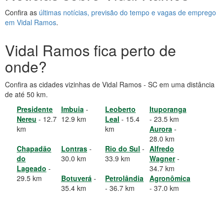
Confira as
últimas notícias, previsão do tempo e vagas de emprego
em Vidal Ramos
.
Vidal Ramos fica perto de
onde?
Confira as cidades vizinhas de Vidal Ramos - SC em uma distância
de até 50 km.
Presidente
Imbuia
-
Leoberto
Ituporanga
Nereu
- 12.7
12.9 km
Leal
- 15.4
- 23.5 km
km
km
Aurora
-
28.0 km
Chapadão
Lontras
-
Rio do Sul
-
Alfredo
do
30.0 km
33.9 km
Wagner
-
Lageado
-
34.7 km
29.5 km
Botuverá
-
Petrolândia
Agronômica
35.4 km
- 36.7 km
- 37.0 km