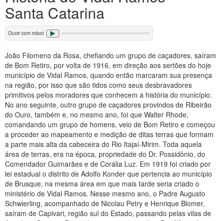
Santa Catarina
Ouvir com robot
João Filomeno da Rosa, chefiando um grupo de caçadores, saíram
de Bom Retiro, por volta de 1916, em direção aos sertões do hoje
município de Vidal Ramos, quando então marcaram sua presença
na região, por isso que são tidos como seus desbravadores
primitivos pelos moradores que conhecem a história do município.
No ano seguinte, outro grupo de caçadores provindos de Ribeirão
do Ouro, também e, no mesmo ano, foi que Walter Rhode,
comandando um grupo de homens, veio de Bom Retiro e começou
a proceder ao mapeamento e medição de ditas terras que formam
a parte mais alta da cabeceira do Rio Itajaí-Mirim. Toda aquela
área de terras, era na época, propriedade do Dr. Possidônio, do
Comendador Guimarães e de Corália Luz. Em 1919 foi criado por
lei estadual o distrito de Adolfo Konder que pertencia ao município
de Brusque, na mesma área em que mais tarde seria criado o
ministério de Vidal Ramos. Nesse mesmo ano, o Padre Augusto
Schwierling, acompanhado de Nicolau Petry e Henrique Blomer,
saíram de Capivari, região sul do Estado, passando pelas vilas de