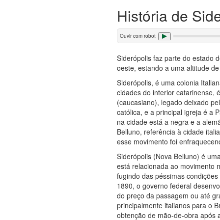
História de Sid
Ouvir com robot
Siderópolis faz parte do estado 
oeste, estando a uma altitude d
Siderópolis, é uma colonia Itali
cidades do interior catarinense,
(caucasiano), legado deixado pe
católica, e a principal igreja é
na cidade está a negra e a ale
Belluno, referência à cidade ita
esse movimento foi enfraquecen
Siderópolis (Nova Belluno) é uma 
está relacionada ao movimento m
fugindo das péssimas condições 
1890, o governo federal desenvol
do preço da passagem ou até gra
principalmente italianos para o B
obtenção de mão-de-obra após a