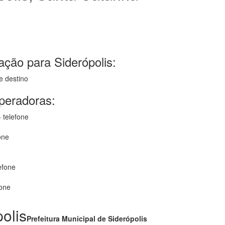
ção para Siderópolis:
e destino
operadoras:
 telefone
one
efone
fone
olis
Prefeitura Municipal de Siderópolis