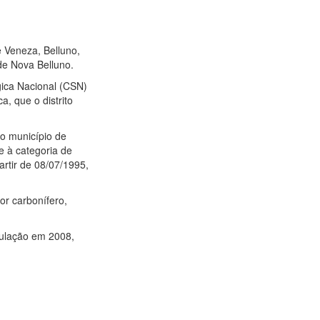
e Veneza, Belluno,
de Nova Belluno.
gica Nacional (CSN)
, que o distrito
ao município de
e à categoria de
artir de 08/07/1995,
or carbonífero,
pulação em 2008,