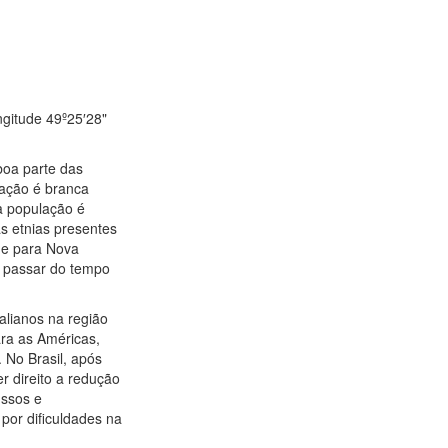
ngitude 49º25′28"
 boa parte das
lação é branca
a população é
as etnias presentes
de para Nova
 o passar do tempo
talianos na região
ara as Américas,
 No Brasil, após
r direito a redução
ussos e
 por dificuldades na