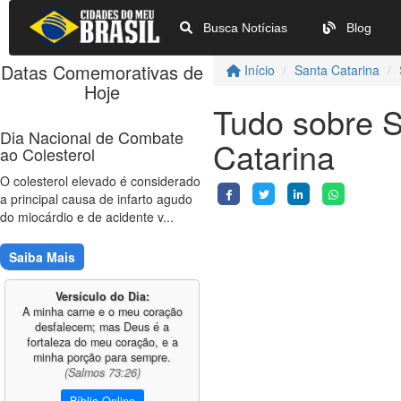
Busca Notícias
Blog
Datas Comemorativas de
Início
Santa Catarina
Hoje
Tudo sobre S
Dia Nacional de Combate
Catarina
ao Colesterol
O colesterol elevado é considerado
a principal causa de infarto agudo
do miocárdio e de acidente v...
Saiba Mais
Versículo do Dia:
A minha carne e o meu coração
desfalecem; mas Deus é a
fortaleza do meu coração, e a
minha porção para sempre.
(Salmos 73:26)