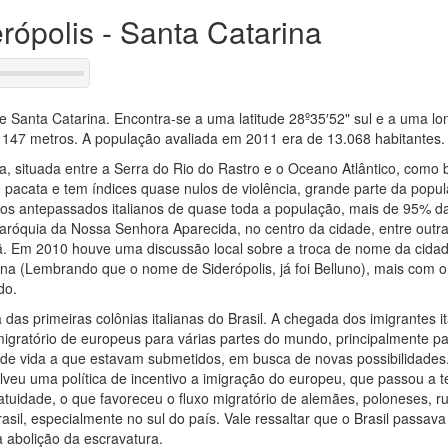
erópolis - Santa Catarina
de Santa Catarina. Encontra-se a uma latitude 28º35′52" sul e a uma lo
e 147 metros. A população avaliada em 2011 era de 13.068 habitantes.
ana, situada entre a Serra do Rio do Rastro e o Oceano Atlântico, como
 é pacata e tem índices quase nulos de violência, grande parte da popu
los antepassados italianos de quase toda a população, mais de 95% d
 a Paróquia da Nossa Senhora Aparecida, no centro da cidade, entre outr
mã. Em 2010 houve uma discussão local sobre a troca de nome da cida
liana (Lembrando que o nome de Siderópolis, já foi Belluno), mais com
do.
das primeiras colônias italianas do Brasil. A chegada dos imigrantes i
igratório de europeus para várias partes do mundo, principalmente p
de vida a que estavam submetidos, em busca de novas possibilidades.
veu uma política de incentivo a imigração do europeu, que passou a te
tuidade, o que favoreceu o fluxo migratório de alemães, poloneses, r
rasil, especialmente no sul do país. Vale ressaltar que o Brasil passava
 abolição da escravatura.