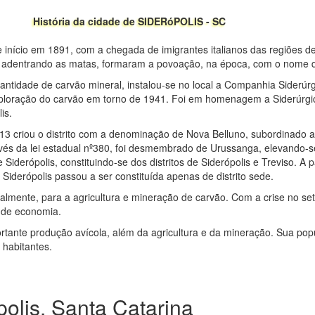
História da cidade de SIDERóPOLIS - SC
e início em 1891, com a chegada de imigrantes italianos das regiões d
e adentrando as matas, formaram a povoação, na época, com o nome 
tidade de carvão mineral, instalou-se no local a Companhia Siderúr
exploração do carvão em torno de 1941. Foi em homenagem a Siderúrgica
is.
913 criou o distrito com a denominação de Nova Belluno, subordinado 
és da lei estadual nº380, foi desmembrado de Urussanga, elevando-s
iderópolis, constituindo-se dos distritos de Siderópolis e Treviso. A p
 Siderópolis passou a ser constituída apenas de distrito sede.
almente, para a agricultura e mineração de carvão. Com a crise no set
s de economia.
ortante produção avícola, além da agricultura e da mineração. Sua po
 habitantes.
olis, Santa Catarina