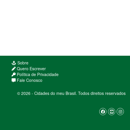
Sobre
Quero Escrever
Política de Privacidade
Fale Conosco
© 2026 - Cidades do meu Brasil. Todos direitos reservados
Usamos cookies para melhorar sua experiência
de navegação. Ao continuar, você concorda com
nossa
política de privacidade
ENTENDI