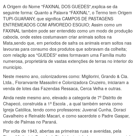
A Origem do Nome "FAXINAL DOS GUEDES",explica-se da
seguinte forma: Quanto a Palavra "FAXINAL", o Termo tem Origem
TUPI-GUARANY, que significa CAMPOS DE PASTAGENS
ENTREMEADOS COM ARVOREDO ESGUIO; Assim como um
FAXINAL também pode ser entendido como um modo de produção
cabocla, onde estes costumavam criar animais soltos na
Mata,sendo que, em periodos de safra os animais eram soltos nas
lavouras para consumo dos produtos que sobravam da colheita;
com relaçãp aos "GUEDES" estes formavam uma Família muito
numerosa, proprietária de vastas extenções de terras no interior do
município.
Neste mesmo ano, colonizadores como: Migliorini, Grando & Cia.
Ltda., Fioranvante Massolini e Colonizadora Cruzeiro, iniciaram a
venda de lotes das Fazendas Ressaca, Cerca Velha e outras.
Ainda neste mesmo ano, elevado a categoria de 7º Distrito de
Chapecó, construida a 1ª Escola , a qual também servia como
Igreja Católica, tendo como professores: Juvenal Cunha, Doraci
Cavalheiro e Reinaldo Macari, e como sacerdote o Padre Gaspar,
vindo de Palmas no Paraná.
Por volta de 1943, abertas as primeiras ruas e avenidas, pela