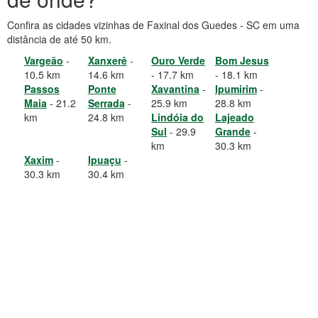
Confira as cidades vizinhas de Faxinal dos Guedes - SC em uma
distância de até 50 km.
Vargeão
-
Xanxerê
-
Ouro Verde
Bom Jesus
10.5 km
14.6 km
- 17.7 km
- 18.1 km
Passos
Ponte
Xavantina
-
Ipumirim
-
Maia
- 21.2
Serrada
-
25.9 km
28.8 km
km
24.8 km
Lindóia do
Lajeado
Sul
- 29.9
Grande
-
km
30.3 km
Xaxim
-
Ipuaçu
-
30.3 km
30.4 km