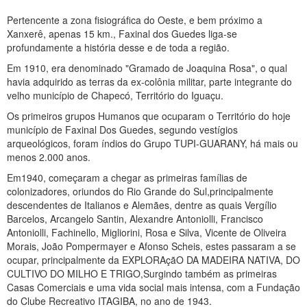
Pertencente a zona fisiográfica do Oeste, e bem próximo a
Xanxerê, apenas 15 km., Faxinal dos Guedes liga-se
profundamente a história desse e de toda a região.
Em 1910, era denominado "Gramado de Joaquina Rosa", o qual
havia adquirido as terras da ex-colônia militar, parte integrante do
velho município de Chapecó, Território do Iguaçu.
Os primeiros grupos Humanos que ocuparam o Território do hoje
município de Faxinal Dos Guedes, segundo vestígios
arqueológicos, foram índios do Grupo TUPI-GUARANY, há mais ou
menos 2.000 anos.
Em1940, começaram a chegar as primeiras famílias de
colonizadores, oriundos do Rio Grande do Sul,principalmente
descendentes de Italianos e Alemães, dentre as quais Vergílio
Barcelos, Arcangelo Santin, Alexandre Antoniolli, Francisco
Antoniolli, Fachinello, Migliorini, Rosa e Silva, Vicente de Oliveira
Morais, João Pompermayer e Afonso Scheis, estes passaram a se
ocupar, principalmente da EXPLORAçãO DA MADEIRA NATIVA, DO
CULTIVO DO MILHO E TRIGO,Surgindo também as primeiras
Casas Comerciais e uma vida social mais intensa, com a Fundação
do Clube Recreativo ITAGIBA, no ano de 1943.