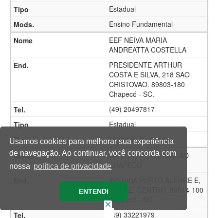
Estadual
Ensino Fundamental
EEF NEIVA MARIA
ANDREATTA COSTELLA
PRESIDENTE ARTHUR
COSTA E SILVA, 218 SAO
CRISTOVAO. 89803-180
Chapecó - SC.
(49) 20497817
Estadual
Ensino Fundamental
Usamos cookies para melhorar sua experiência
de navegação. Ao continuar, você concorda com
CENTRO DE EDUCACAO
CHAPECO
nossa
política de privacidade
AVENIDA PORTO ALEGRE E,
959 E E. CENTRO. 89814-100
ENTENDI
Chapecó - SC.
(49) 33221979