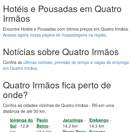
Hotéis e Pousadas em Quatro
Irmãos
Encontre Hotéis e Pousadas com ótimos preços em Quatro Irmãos.
Acesse agora nossa página de hospedagens na região
.
Notícias sobre Quatro Irmãos
Confira as
últimas notícias, previsão do tempo e vagas de emprego
em Quatro Irmãos
.
Quatro Irmãos fica perto de
onde?
Confira as cidades vizinhas de Quatro Irmãos - RS em uma
distância de até 50 km.
Ipiranga do
Paulo
Jacutinga
-
Erebango
-
Sul
- 12.8
Bento
-
14.2 km
14.3 km
km
13.6 km
Ponte Preta
Estação
-