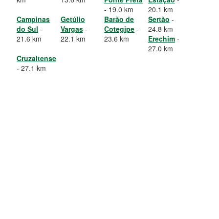
- 19.0 km
20.1 km
Campinas
Getúlio
Barão de
Sertão
-
do Sul
-
Vargas
-
Cotegipe
-
24.8 km
21.6 km
22.1 km
23.6 km
Erechim
-
27.0 km
Cruzaltense
- 27.1 km