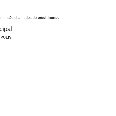
chim são chamados de
erechinense
.
cipal
 POLIS
.