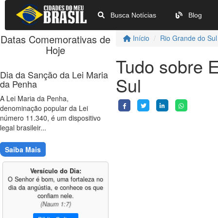
Busca Notícias
Blog
Datas Comemorativas de
Início
Rio Grande do Sul
Hoje
Tudo sobre 
Dia da Sanção da Lei Maria
Sul
da Penha
A Lei Maria da Penha,
denominação popular da Lei
número 11.340, é um dispositivo
legal brasileir...
Saiba Mais
Versículo do Dia:
O Senhor é bom, uma fortaleza no
dia da angústia, e conhece os que
confiam nele.
(Naum 1:7)