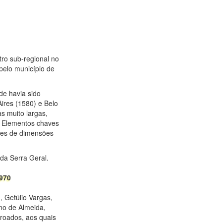
ro sub-regional no
pelo município de
de havia sido
ires (1580) e Belo
as muito largas,
a. Elementos chaves
rões de dimensões
 da Serra Geral.
970
 Getúlio Vargas,
no de Almeida,
oroados, aos quais