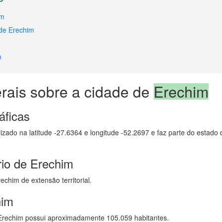
im
 de Erechim
m
rais sobre a cidade de
Erechim
áficas
lizado na latitude -27.6364 e longitude -52.2697 e faz parte do estado
rio de Erechim
chim de extensão territorial.
him
rechim possui aproximadamente 105.059 habitantes.