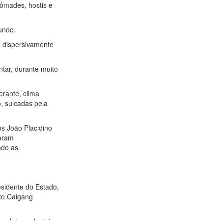
nômades, hostis e
undo.
e dispersivamente
ntar, durante muito
erante, clima
, sulcadas pela
s João Placidino
raram
ndo as
esidente do Estado,
to Caigang