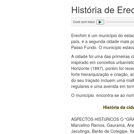
História de Ere
Ouvir com robot
Erechim é um município do estad
país, é a segunda cidade mais p
Passo Fundo. O município estava
A cidade foi uma das primeiras c
inspirado em conceitos urbaníst
Horizonte (1897), porém foi recen
forte hierarquização e criação, 
do seu traçado incluem uma malh
regulares e uma avenida em torn
O município. encontra-se ao nort
História da c
ASPECTOS HISTóRlCOS O "GRANDE 
Marcelino Ramos, Gaurama, Arati
Jacutinga, Barão de Cotegipe, It