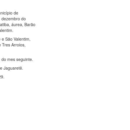
nicípio de
de dezembro do
atiba, áurea, Barão
lentim.
 e São Valentim,
 Tres Arroios,
10 do mes seguinte.
 e Jaguaretê.
29.