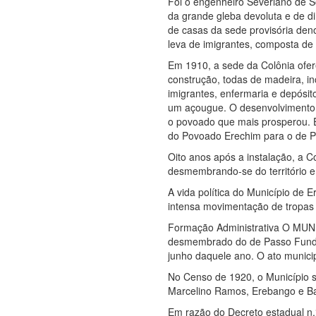
Foi o engenheiro Severiano de S
da grande gleba devoluta e de dir
de casas da sede provisória den
leva de imigrantes, composta de 
Em 1910, a sede da Colônia ofer
construção, todas de madeira, i
imigrantes, enfermaria e depósit
um açougue. O desenvolvimento d
o povoado que mais prosperou. Em
do Povoado Erechim para o de Pa
Oito anos após a instalação, a C
desmembrando-se do território 
A vida política do Município de E
intensa movimentação de tropas
Formação Administrativa O MUNIC
desmembrado do de Passo Fundo, 
junho daquele ano. O ato municipa
No Censo de 1920, o Município s
Marcelino Ramos, Erebango e Ba
Em razão do Decreto estadual n.