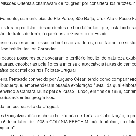
Missões Orientais chamavam de "bugres" por considerá-los ferozes, 
.
sivamente, os municípios de Rio Pardo, São Borja, Cruz Alta e Passo F
os foram paulistas, descendentes de bandeirantes, que, instalando-s
ssão de tratos de terra, requeridos ao Governo do Estado.
a posse das terras por esses primeiros povoadores, que tiveram de suste
tivos habitantes, os Coroados.
 poucos posseiros que povoaram o território inculto, de natureza exub
turais, encobertas pela floresta imensa e apreciáveis faixas de campo
fica ocidental dos rios Pelotas-Uruguai.
iveira Penteado conhecido por Augusto César, tendo como companheiro
Albuquerque, empreenderam ousada exploração fluvial, da qual elabo
foi enviado à Câmara Municipal de Passo Fundo, em fins de 1888, conte
ários acidentes geográficos.
do famoso estreito do Uruguai.
s Gonçalves, diretor-chefe da Diretoria de Terras e Colonização, o pr
 a 6 de outubro de 1908 a COLôNIA ERECHIM, cujo topônimo, no diale
equeno".