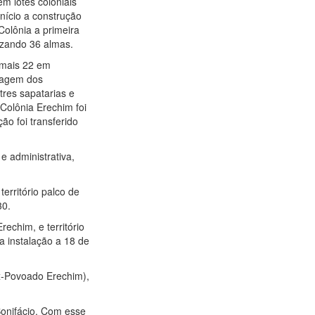
m lotes coloniais
início a construção
olônia a primeira
lizando 36 almas.
 mais 22 em
edagem dos
tres sapatarias e
Colônia Erechim foi
ão foi transferido
e administrativa,
erritório palco de
30.
echim, e território
a instalação a 18 de
x-Povoado Erechim),
Bonifácio. Com esse