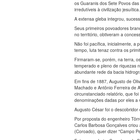
os Guaranis dos Sete Povos das 
irredutíveis à civilização jesuítica
A extensa gleba integrou, suces
Seus primeiros povoadores branc
no território, obtiveram a conce
Não foi pacífica, inicialmente, 
tempo, luta tenaz contra os primi
Firmaram-se, porém, na terra, os
temperado e pleno de riquezas na
abundante rede da bacia hidrográ
Em fins de 1887, Augusto de Ol
Machado e Antônio Ferreira de 
circunstanciado relatório, que 
denominações dadas por eles a v
Augusto César foi o descobridor 
Por proposta do engenheiro Tôrre
Carlos Barbosa Gonçalves criou
(Coroado), quer dizer "Campo P