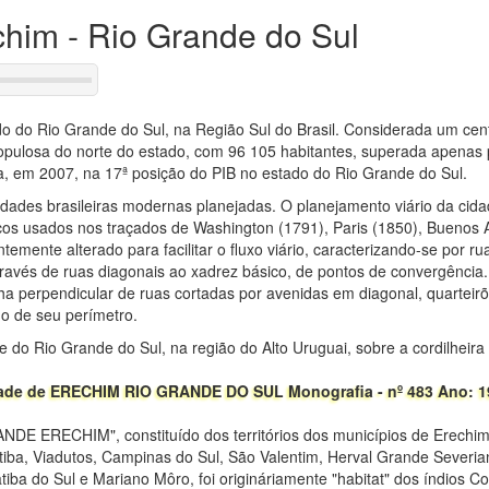
chim - Rio Grande do Sul
o do Rio Grande do Sul, na Região Sul do Brasil. Considerada um cent
opulosa do norte do estado, com 96 105 habitantes, superada apenas 
, em 2007, na 17ª posição do PIB no estado do Rio Grande do Sul.
idades brasileiras modernas planejadas. O planejamento viário da cida
icos usados nos traçados de Washington (1791), Paris (1850), Buenos A
temente alterado para facilitar o fluxo viário, caracterizando-se por ru
através de ruas diagonais ao xadrez básico, de pontos de convergênci
a perpendicular de ruas cortadas por avenidas em diagonal, quartei
o de seu perímetro.
e do Rio Grande do Sul, na região do Alto Uruguai, sobre a cordilheira
idade de ERECHIM RIO GRANDE DO SUL Monografia - nº 483 Ano: 1
ERECHIM", constituído dos territórios dos municípios de Erechim,
ba, Viadutos, Campinas do Sul, São Valentim, Herval Grande Severia
atiba do Sul e Mariano Môro, foi origináriamente "habitat" dos índios C