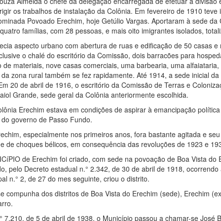
ouza Almeida o chefe da delegação encarregada de efetuar a divisão e
igir os trabalhos de instalação da Colônia. Em fevereiro de 1910 teve 
ominada Povoado Erechim, hoje Getúlio Vargas. Aportaram à sede da C
quatro famílias, com 28 pessoas, e mais oito imigrantes isolados, tota
ecia aspecto urbano com abertura de ruas e edificação de 50 casas e
nclusive o chalé do escritório da Comissão, dois barracões para hosp
o de materiais, nove casas comerciais, uma barbearia, uma alfaiataria, 
a zona rural também se fez rapidamente. Até 1914, a sede inicial da 
 20 de abril de 1916, o escritório da Comissão de Terras e Colonizaç
iol Grande, sede geral da Colônia anteriormente escolhida.
olônia Erechim estava em condições de aspirar à emancipação política 
e do governo de Passo Fundo.
rechim, especialmente nos primeiros anos, fora bastante agitada e seu t
 e de choques bélicos, em consequência das revoluções de 1923 e 19
íPIO de Erechim foi criado, com sede na povoação de Boa Vista do Er
pelo Decreto estadual n.° 2.342, de 30 de abril de 1918, ocorrendo 
l n.° 2, de 27 do mes seguinte, criou o distrito.
e compunha dos distritos de Boa Vista do Erechim (sede), Erechim (e
rro.
° 7.210, de 5 de abril de 1938, o Município passou a chamar-se José 