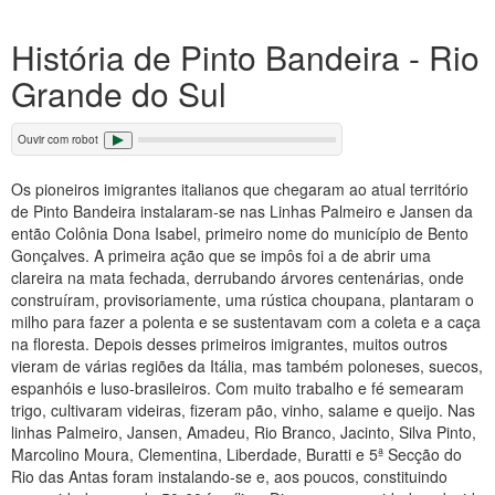
História de Pinto Bandeira - Rio
Grande do Sul
Ouvir com robot
Os pioneiros imigrantes italianos que chegaram ao atual território
de Pinto Bandeira instalaram-se nas Linhas Palmeiro e Jansen da
então Colônia Dona Isabel, primeiro nome do município de Bento
Gonçalves. A primeira ação que se impôs foi a de abrir uma
clareira na mata fechada, derrubando árvores centenárias, onde
construíram, provisoriamente, uma rústica choupana, plantaram o
milho para fazer a polenta e se sustentavam com a coleta e a caça
na floresta. Depois desses primeiros imigrantes, muitos outros
vieram de várias regiões da Itália, mas também poloneses, suecos,
espanhóis e luso-brasileiros. Com muito trabalho e fé semearam
trigo, cultivaram videiras, fizeram pão, vinho, salame e queijo. Nas
linhas Palmeiro, Jansen, Amadeu, Rio Branco, Jacinto, Silva Pinto,
Marcolino Moura, Clementina, Liberdade, Buratti e 5ª Secção do
Rio das Antas foram instalando-se e, aos poucos, constituindo