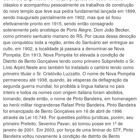
clássico e acompanhou pessoalmente os trabalhos de construção
do novo templo que teve sua pedra fundamental lançada em 1899,
sendo inaugurado parcialmente em 1902, mas que só ficou
efetivamente pronto em 1915, sendo então consagrado
solenemente pelo arcebispo de Porto Alegre, Dom João Becker,
como primeiro santuário mariano do RS. Por causa dessa devoção
que conquistou toda a região, antes do Santuário ser entregue ao
culto, em 1902, a localidade já passara a denominar-se Nova
Pompéia. Em 1913, Nova Pompéia foi elevada à condição de
Distrito de Bento Gonçalves tendo como primeiro Subprefeito o Sr.
Lívio Arpini.Neste ano também foi instalado o cartório tendo como
primeiro titular o Sr. Cristóvão Luzzatto. O nome de Nova Pompéia
permaneceu até 1938, quando, às vésperas da deflagração da
segunda guerra mundial, foi proibida a língua italiana no país
inteiro e todos os nomes com origem italiana foram abolidos,
tomando, desde então, o nome de Pinto Bandeira, em homenagem
ao herói militar riograndense Rafael Pinto Bandeira. Pinto Bandeira
foi emancipado de Bento Gonçalves em 16 de abril de 1996
através da Lei 10.749. Por questões político-jurídicas, porém, seu
primeiro Prefeito, Severino Pavan, só tomou posse em 1º de
janeiro de 2001. Em 2003, por força de uma liminar do STF, Pinto
Bandeira voltou novamente à condição de distrito de Bento