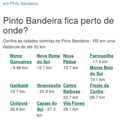
em Pinto Bandeira
.
Pinto Bandeira fica perto de
onde?
Confira as cidades vizinhas de Pinto Bandeira - RS em uma
distância de até 50 km.
Bento
Nova Roma
Nova
Farroupilha
Gonçalves
do Sul
-
Pádua
-
- 17.4 km
- 9.98 km
12.7 km
15.7 km
Monte Belo
do Sul
-
19.1 km
Garibaldi
-
Veranópolis
Carlos
Flores da
19.7 km
- 20.9 km
Barbosa
-
Cunha
-
22.7 km
26.7 km
Cotiporã
-
Caxias do
Vila Flores
-
26.8 km
Sul
- 27.3
28.1 km
km