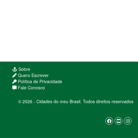
Sobre
Quero Escrever
Política de Privacidade
Fale Conosco
© 2026 - Cidades do meu Brasil. Todos direitos reservados
Usamos cookies para melhorar sua experiência
de navegação. Ao continuar, você concorda com
nossa
política de privacidade
ENTENDI