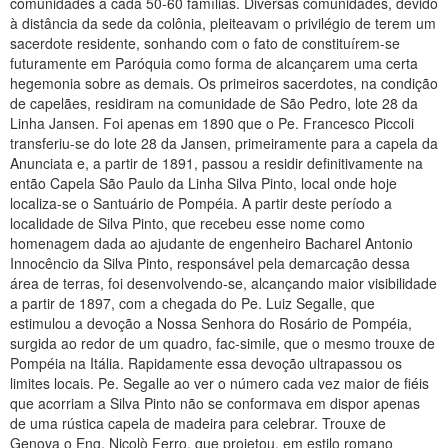
comunidades a cada 50-60 famílias. Diversas comunidades, devido
à distância da sede da colônia, pleiteavam o privilégio de terem um
sacerdote residente, sonhando com o fato de constituírem-se
futuramente em Paróquia como forma de alcançarem uma certa
hegemonia sobre as demais. Os primeiros sacerdotes, na condição
de capelães, residiram na comunidade de São Pedro, lote 28 da
Linha Jansen. Foi apenas em 1890 que o Pe. Francesco Piccoli
transferiu-se do lote 28 da Jansen, primeiramente para a capela da
Anunciata e, a partir de 1891, passou a residir definitivamente na
então Capela São Paulo da Linha Silva Pinto, local onde hoje
localiza-se o Santuário de Pompéia. A partir deste período a
localidade de Silva Pinto, que recebeu esse nome como
homenagem dada ao ajudante de engenheiro Bacharel Antonio
Innocêncio da Silva Pinto, responsável pela demarcação dessa
área de terras, foi desenvolvendo-se, alcançando maior visibilidade
a partir de 1897, com a chegada do Pe. Luiz Segalle, que
estimulou a devoção a Nossa Senhora do Rosário de Pompéia,
surgida ao redor de um quadro, fac-simile, que o mesmo trouxe de
Pompéia na Itália. Rapidamente essa devoção ultrapassou os
limites locais. Pe. Segalle ao ver o número cada vez maior de fiéis
que acorriam a Silva Pinto não se conformava em dispor apenas
de uma rústica capela de madeira para celebrar. Trouxe de
Genova o Eng. Nicolò Ferro, que projetou, em estilo romano