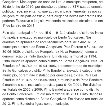
Gonçalves. Mas depois de anos de luta, o município recuperou, em
30 de junho de 2010, por decisão do pleno do STF, sua autonomia
política. Teve, no entanto, que aguardar pacientemente, as novas
eleições municipais de 2012, para eleger os novos integrantes dos
poderes Executivo e Legislativo, sendo reinstalado oficialmente em
1º de janeiro de 2013.
Pelo ato municipal n.º 4, de 15-01-1913, é criado o distrito de Nova
Pompéia e anexado ao município de Bento Gonçalves. Nos
quadros de apuração do recenseamento geral de 1-IX-1920, o
município é distrito de Bento Gonçalves. Pelo Decreto n.º 7.842, de
30-06-1939, o distrito de Pompéia (ex-Nova Pompéia) tomou a
denominação de Pinto Bandeira. Em divisão territorial de 1994,
Pinto Bandeira aparece como distrito de Bento Gonçalves. Pela Lei
Estadual n.º 10.749, de 16-04-1996, é desmembrado do município
Bento Gonçalves o distrito Pinto Bandeira. Elevado à categoria de
município, porém não instalado por questões judiciais. Pela Lei
Estadual n.º 11.375, de 28-09-1999, o município de Pinto Bandeira
é mantido e sua instalação prevista para 01/01/2001. Em divisões
territoriais de 2000 a 2009, Pinto Bandeira aparece como distrito
de Bento Gonçalves. Em divisão territorial de 2011, Pinto Bandeira
aparece como distrito de Bento Gonçalves. Em divisão territorial de
2013, Pinto Bandeira figura como município.