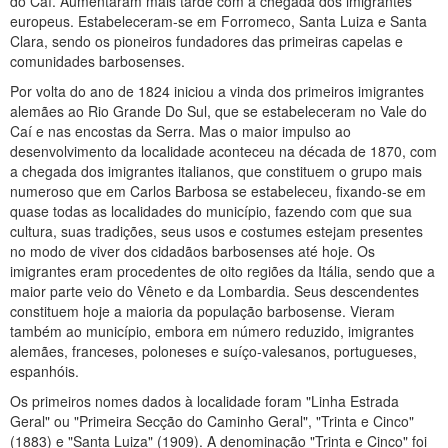
do Caí. Aumentaram mais tarde com a chegada dos imigrantes
europeus. Estabeleceram-se em Forromeco, Santa Luiza e Santa
Clara, sendo os pioneiros fundadores das primeiras capelas e
comunidades barbosenses.
Por volta do ano de 1824 iniciou a vinda dos primeiros imigrantes
alemães ao Rio Grande Do Sul, que se estabeleceram no Vale do
Caí e nas encostas da Serra. Mas o maior impulso ao
desenvolvimento da localidade aconteceu na década de 1870, com
a chegada dos imigrantes italianos, que constituem o grupo mais
numeroso que em Carlos Barbosa se estabeleceu, fixando-se em
quase todas as localidades do município, fazendo com que sua
cultura, suas tradições, seus usos e costumes estejam presentes
no modo de viver dos cidadãos barbosenses até hoje. Os
imigrantes eram procedentes de oito regiões da Itália, sendo que a
maior parte veio do Vêneto e da Lombardia. Seus descendentes
constituem hoje a maioria da população barbosense. Vieram
também ao município, embora em número reduzido, imigrantes
alemães, franceses, poloneses e suíço-valesanos, portugueses,
espanhóis.
Os primeiros nomes dados à localidade foram "Linha Estrada
Geral" ou "Primeira Secção do Caminho Geral", "Trinta e Cinco"
(1883) e "Santa Luiza" (1909). A denominação "Trinta e Cinco" foi