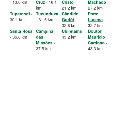
- 13.0 km
Cruz
- 16.1
Cristo
-
Machado
-
km
21.2 km
27.2 km
Tuparendi
-
Tucunduva
Cândido
Porto
30.1 km
- 31.6 km
Godói
-
Lucena
-
32.6 km
32.7 km
Santa Rosa
Campina
Ubiretama
-
Doutor
- 36.6 km
das
43.2 km
Maurício
Missões
-
Cardoso
-
37.5 km
43.3 km