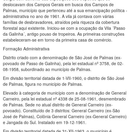
deslocavam dos Campos Gerais em busca dos Campos de
Palmas, município que pertenceu até a sua emancipação política -
administrativa no ano de 1961. A vila já contava com várias
famílias de desbravadores, atraídos pela riqueza da cobertura
florestal aqui existente. Iniciou-se com a ocupação da Vila ´Passo
da Galinha´, antigo pouso de tropeiros. As primeiras construções
estabeleceram-se em torno da primeira casa de comércio.
Formação Administrativa
Distrito criado com a denominação de São José de Palmas (ex-
povoado de Passo de Galinha), pela lei estadual nº 3758, de 02-
08-1958, subordinado ao município de Palmas.
Em divisão territorial datada de 1-VII-1960, o distrito de São José
de Palmas, figura no município de Palmas.
Elevado à categoria de município com a denominação de General
Carneiro, pela lei estadual nº 4338 de 25-08-1961, desmembrado
de Palmas. Sede no atual distrito de General Carneiro (ex-
povoado). Constituído de 3 distritos: General Carneiro (ex-São
José de Palmas), Colônia General Carneiro (ex-General Carneiro)
e Jangada do Sul. Instalado em 19-12-1961.
Em divisão territorial datada de 31-XII-1963, o município é