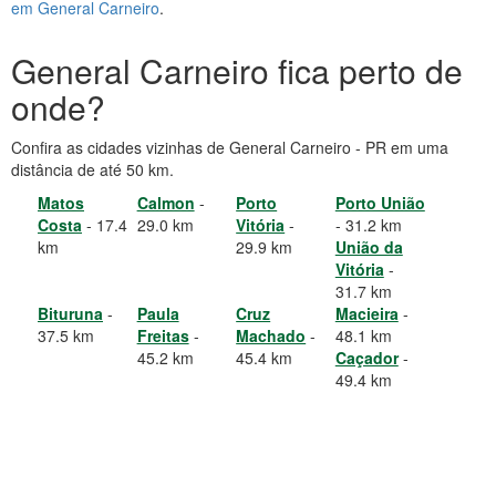
em General Carneiro
.
General Carneiro fica perto de
onde?
Confira as cidades vizinhas de General Carneiro - PR em uma
distância de até 50 km.
Matos
Calmon
-
Porto
Porto União
Costa
- 17.4
29.0 km
Vitória
-
- 31.2 km
km
29.9 km
União da
Vitória
-
31.7 km
Bituruna
-
Paula
Cruz
Macieira
-
37.5 km
Freitas
-
Machado
-
48.1 km
45.2 km
45.4 km
Caçador
-
49.4 km