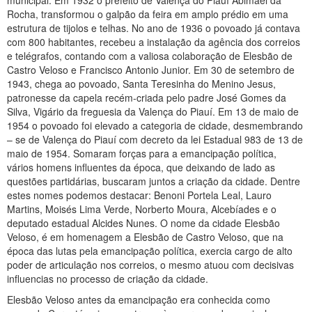
municipal. Em 1932 o prefeito de Valença do Piauí Abimael da
Rocha, transformou o galpão da feira em amplo prédio em uma
estrutura de tijolos e telhas. No ano de 1936 o povoado já contava
com 800 habitantes, recebeu a instalação da agência dos correios
e telégrafos, contando com a valiosa colaboração de Elesbão de
Castro Veloso e Francisco Antonio Junior. Em 30 de setembro de
1943, chega ao povoado, Santa Teresinha do Menino Jesus,
patronesse da capela recém-criada pelo padre José Gomes da
Silva, Vigário da freguesia da Valença do Piauí. Em 13 de maio de
1954 o povoado foi elevado a categoria de cidade, desmembrando
– se de Valença do Piauí com decreto da lei Estadual 983 de 13 de
maio de 1954. Somaram forças para a emancipação política,
vários homens influentes da época, que deixando de lado as
questões partidárias, buscaram juntos a criação da cidade. Dentre
estes nomes podemos destacar: Benoni Portela Leal, Lauro
Martins, Moisés Lima Verde, Norberto Moura, Alcebíades e o
deputado estadual Alcides Nunes. O nome da cidade Elesbão
Veloso, é em homenagem a Elesbão de Castro Veloso, que na
época das lutas pela emancipação política, exercia cargo de alto
poder de articulação nos correios, o mesmo atuou com decisivas
influencias no processo de criação da cidade.
Elesbão Veloso antes da emancipação era conhecida como