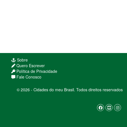
Sobre
Quero Escrever
Política de Privacidade
Fale Conosco
© 2026 - Cidades do meu Brasil. Todos direitos reservados
Usamos cookies para melhorar sua experiência
de navegação. Ao continuar, você concorda com
nossa
política de privacidade
ENTENDI