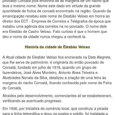
povoado Coroatá pois encontra-se às margens de um riacho que
leva o mesmo nome. Nome este dado em virtude da grande
quantidade de frutos de coroatá encontrado na região. Quando da
emancipação recebeu este nome de Elesbão Veloso em honra ao
diretor dos ECT - Empresa de Correios e Telégrafos da época que
instalou uma agência dos correios na no povoado. O nome dele
era Elesbão de Castro Veloso. Fato curioso é que o homem que
deu o nome da cidade nunca chegou a conhecê-la.
História da cidade de Elesbão Veloso
A Atual cidade de Elesbão Veloso fica encravada na Data Alegrete,
que lhe serve de patrimônio. é originária do então povoado de
Coroatá, fundado em julho de 1918, quando um grupo de
fazendeiros, José Alves Monteiro, Antonio Alves Teixeira e
Alcebíades Nonato da Silva, idealizou a criação de uma feira às
margens do riacho Coroatá, ficando conhecida pelo nome de Feira
do Coroatá.
Atraídos pelo desenvolvimento, comerciantes ali se estabeleceram,
verificando-se acentuado progresso.
Em 1936, por iniciativa do comércio local, que construiu a picada
para a linha telegráfica e doou os postes e prédio, foi instalada a