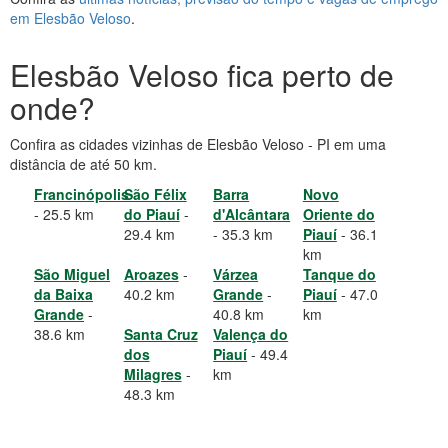
em Elesbão Veloso
.
Elesbão Veloso fica perto de
onde?
Confira as cidades vizinhas de Elesbão Veloso - PI em uma
distância de até 50 km.
Francinópolis
São Félix
Barra
Novo
- 25.5 km
do Piauí
-
d'Alcântara
Oriente do
29.4 km
- 35.3 km
Piauí
- 36.1
km
São Miguel
Aroazes
-
Várzea
Tanque do
da Baixa
40.2 km
Grande
-
Piauí
- 47.0
Grande
-
40.8 km
km
38.6 km
Santa Cruz
Valença do
dos
Piauí
- 49.4
Milagres
-
km
48.3 km