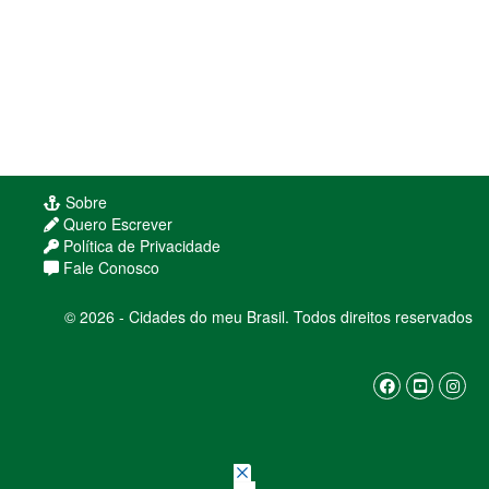
Sobre
Quero Escrever
Política de Privacidade
Fale Conosco
© 2026 - Cidades do meu Brasil. Todos direitos reservados
Usamos cookies para melhorar sua experiência
de navegação. Ao continuar, você concorda com
nossa
política de privacidade
ENTENDI