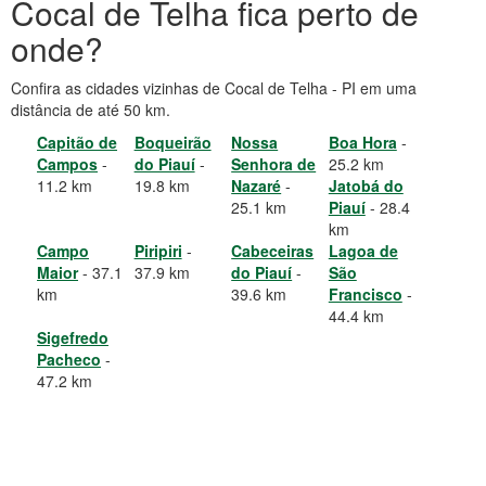
Cocal de Telha fica perto de
onde?
Confira as cidades vizinhas de Cocal de Telha - PI em uma
distância de até 50 km.
Capitão de
Boqueirão
Nossa
Boa Hora
-
Campos
-
do Piauí
-
Senhora de
25.2 km
11.2 km
19.8 km
Nazaré
-
Jatobá do
25.1 km
Piauí
- 28.4
km
Campo
Piripiri
-
Cabeceiras
Lagoa de
Maior
- 37.1
37.9 km
do Piauí
-
São
km
39.6 km
Francisco
-
44.4 km
Sigefredo
Pacheco
-
47.2 km