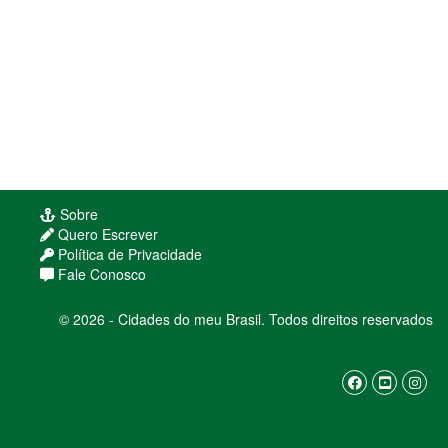
Sobre
Quero Escrever
Política de Privacidade
Fale Conosco
© 2026 - Cidades do meu Brasil. Todos direitos reservados
Usamos cookies para melhorar sua experiência
de navegação. Ao continuar, você concorda com
nossa
política de privacidade
ENTENDI