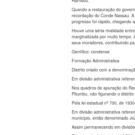
Harrisou.
Quando a restauração do govern
recordação do Conde Nassau. A
progresso foi rápido, chegando 
Houve uma séria rivalidade entre
marginalizada por muito tempo. 
seus moradores, contribuindo pa
Gentílico: condense
Formação Administrativa
Distrito criado com a denomina
Em divisão administrativa refere
Nos quadros de apuração do Rece
Pitumbu, não figurando o distrit
Pela lei estadual nº 700, de 19
Em divisão administrativa refer
município, então denominado Jo
Assim permanecendo em divisões 