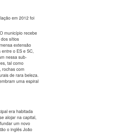
lação em 2012 foi
 O município recebe
dos sítios
 imensa extensão
 entre o ES e SC,
uam nessa sub-
res, tal como
s, rochas com
ais de rara beleza.
lembram uma espiral
.
ipal era habitada
 alojar na capital,
 fundar um novo
ão o inglês João