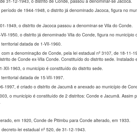
, de 31-12-1943, o distrito de Conde, passou a denominar-se Jacoca.
 período de 1944-1948, o distrito já denominado Jacoca, figura no mu
7-01-1949, o distrito de Jacoca passou a denominar-se Vila do Conde.
1-VII-1950, o distrito já denominado Vila do Conde, figura no municípi
rritorial datada de 1-VII-1960.
io com a denominação de Conde, pela lei estadual nº 3107, de 18-11
strito de Conde ex-Vila Conde. Constituído do distrito sede. Instalad
1-XII-1963, o município é constituído do distrito sede.
erritorial datada de 15-VII-1997.
-06-1997, é criado o distrito de Jacumã e anexado ao município de Con
 2003, o município é constituído de 2 distritos: Conde e Jacumã. Ass
.
terado, em 1920, Conde de Pitimbu para Conde alterado, em 1933.
decreto-lei estadual nº 520, de 31-12-1943.