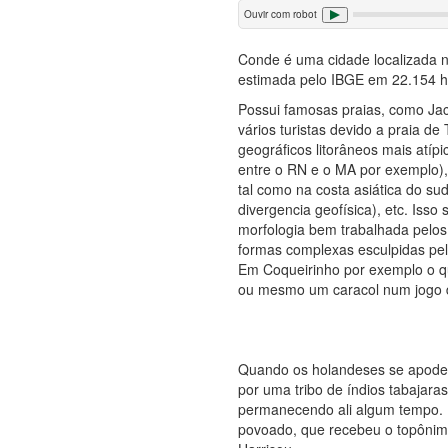
Ouvir com robot
Conde é uma cidade localizada 
estimada pelo IBGE em 22.154 ha
Possui famosas praias, como Jac
vários turistas devido a praia d
geográficos litorâneos mais atí
entre o RN e o MA por exemplo),
tal como na costa asiática do su
divergencia geofísica), etc. Iss
morfologia bem trabalhada pelos 
formas complexas esculpidas pe
Em Coqueirinho por exemplo o 
ou mesmo um caracol num jogo de
Quando os holandeses se apodera
por uma tribo de índios tabajara
permanecendo ali algum tempo. D
povoado, que recebeu o topônim