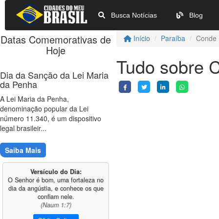
Busca Notícias
Blog
Datas Comemorativas de
Início
Paraíba
Conde
Hoje
Tudo sobre 
Dia da Sanção da Lei Maria
da Penha
A Lei Maria da Penha,
denominação popular da Lei
número 11.340, é um dispositivo
legal brasileir...
Saiba Mais
Versículo do Dia:
O Senhor é bom, uma fortaleza no
dia da angústia, e conhece os que
confiam nele.
(Naum 1:7)