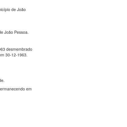
nicípio de João
o de João Pessoa.
-1963 desmembrado
o em 30-12-1963.
de.
im permanecendo em