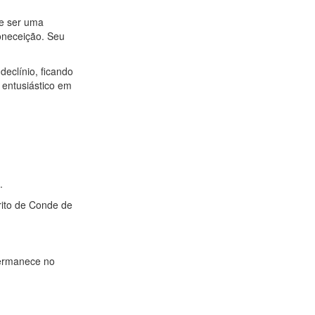
se ser uma
oneceição. Seu
declínio, ficando
 entusiástico em
.
rito de Conde de
permanece no