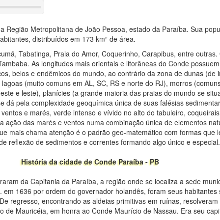
na Região Metropolitana de João Pessoa, estado da Paraíba. Sua popu
bitantes, distribuídos em 173 km² de área.
umã, Tabatinga, Praia do Amor, Coquerinho, Carapibus, entre outras.
e Tambaba. As longitudes mais orientais e litorâneas do Conde possuem 
picos, belos e endêmicos do mundo, ao contrário da zona de dunas (de
 lagoas (muito comuns em AL, SC, RS e norte do RJ), morros (comuns
deste e leste), planícies (a grande maioria das praias do mundo se sit
o se dá pela complexidade geoquímica única de suas falésias sedimenta
ventos e marés, verde intenso e vívido no alto do tabuleiro, coqueirai
la ação das marés e ventos numa combinação única de elementos natur
que mais chama atenção é o padrão geo-matemático com formas que 
 reflexão de sedimentos e correntes formando algo único e especial
História da cidade de Conde Paraíba - PB
ram da Capitania da Paraíba, a região onde se localiza a sede munic
s. em 1636 por ordem do governador holandês, foram seus habitantes se
e regresso, encontrando as aldeias primitivas em ruínas, resolveram
o de Mauricéia, em honra ao Conde Maurício de Nassau. Era seu capit