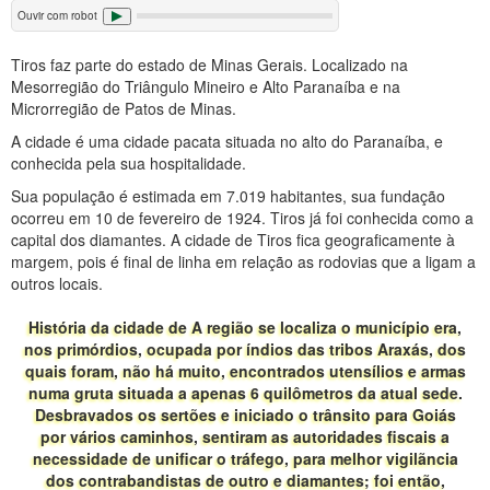
Ouvir com robot
Tiros faz parte do estado de Minas Gerais. Localizado na
Mesorregião do Triângulo Mineiro e Alto Paranaíba e na
Microrregião de Patos de Minas.
A cidade é uma cidade pacata situada no alto do Paranaíba, e
conhecida pela sua hospitalidade.
Sua população é estimada em 7.019 habitantes, sua fundação
ocorreu em 10 de fevereiro de 1924. Tiros já foi conhecida como a
capital dos diamantes. A cidade de Tiros fica geograficamente à
margem, pois é final de linha em relação as rodovias que a ligam a
outros locais.
História da cidade de A região se localiza o município era,
nos primórdios, ocupada por índios das tribos Araxás, dos
quais foram, não há muito, encontrados utensílios e armas
numa gruta situada a apenas 6 quilômetros da atual sede.
Desbravados os sertões e iniciado o trânsito para Goiás
por vários caminhos, sentiram as autoridades fiscais a
necessidade de unificar o tráfego, para melhor vigilãncia
dos contrabandistas de outro e diamantes; foi então,