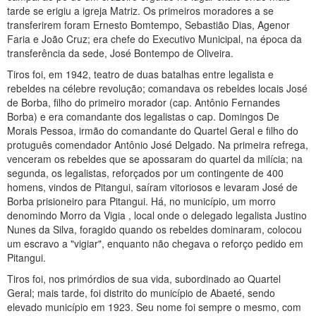
tarde se erigiu a igreja Matriz. Os primeiros moradores a se
transferirem foram Ernesto Bomtempo, Sebastião Dias, Agenor
Faria e João Cruz; era chefe do Executivo Municipal, na época da
transferência da sede, José Bontempo de Oliveira.
Tiros foi, em 1942, teatro de duas batalhas entre legalista e
rebeldes na célebre revolução; comandava os rebeldes locais José
de Borba, filho do primeiro morador (cap. Antônio Fernandes
Borba) e era comandante dos legalistas o cap. Domingos De
Morais Pessoa, irmão do comandante do Quartel Geral e filho do
protuguês comendador Antônio José Delgado. Na primeira refrega,
venceram os rebeldes que se apossaram do quartel da milícia; na
segunda, os legalistas, reforçados por um contingente de 400
homens, vindos de Pitangui, saíram vitoriosos e levaram José de
Borba prisioneiro para Pitangui. Há, no município, um morro
denomindo Morro da Vigia , local onde o delegado legalista Justino
Nunes da Silva, foragido quando os rebeldes dominaram, colocou
um escravo a "vigiar", enquanto não chegava o reforço pedido em
Pitangui.
Tiros foi, nos primórdios de sua vida, subordinado ao Quartel
Geral; mais tarde, foi distrito do município de Abaeté, sendo
elevado município em 1923. Seu nome foi sempre o mesmo, com