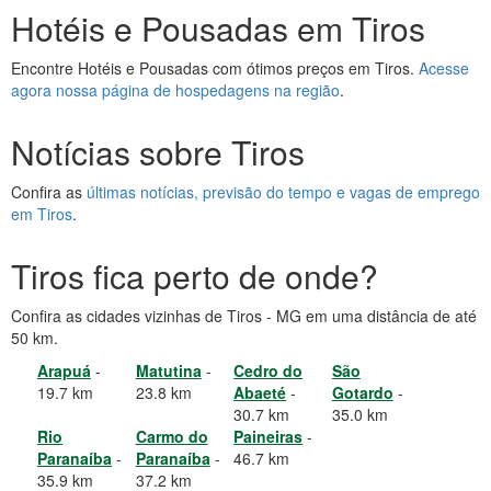
Hotéis e Pousadas em Tiros
Encontre Hotéis e Pousadas com ótimos preços em Tiros.
Acesse
agora nossa página de hospedagens na região
.
Notícias sobre Tiros
Confira as
últimas notícias, previsão do tempo e vagas de emprego
em Tiros
.
Tiros fica perto de onde?
Confira as cidades vizinhas de Tiros - MG em uma distância de até
50 km.
Arapuá
-
Matutina
-
Cedro do
São
19.7 km
23.8 km
Abaeté
-
Gotardo
-
30.7 km
35.0 km
Rio
Carmo do
Paineiras
-
Paranaíba
-
Paranaíba
-
46.7 km
35.9 km
37.2 km