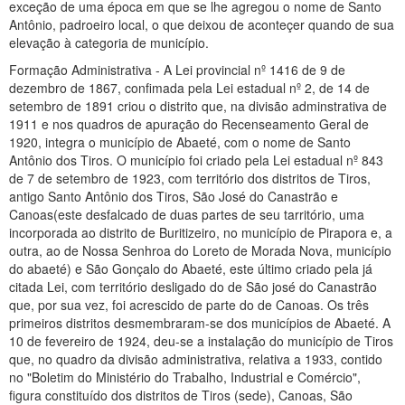
exceção de uma época em que se lhe agregou o nome de Santo
Antônio, padroeiro local, o que deixou de aconteçer quando de sua
elevação à categoria de município.
Formação Administrativa - A Lei provincial nº 1416 de 9 de
dezembro de 1867, confimada pela Lei estadual nº 2, de 14 de
setembro de 1891 criou o distrito que, na divisão adminstrativa de
1911 e nos quadros de apuração do Recenseamento Geral de
1920, integra o município de Abaeté, com o nome de Santo
Antônio dos Tiros. O município foi criado pela Lei estadual nº 843
de 7 de setembro de 1923, com território dos distritos de Tiros,
antigo Santo Antônio dos Tiros, São José do Canastrão e
Canoas(este desfalcado de duas partes de seu tarritório, uma
incorporada ao distrito de Buritizeiro, no município de Pirapora e, a
outra, ao de Nossa Senhroa do Loreto de Morada Nova, município
do abaeté) e São Gonçalo do Abaeté, este último criado pela já
citada Lei, com território desligado do de São josé do Canastrão
que, por sua vez, foi acrescido de parte do de Canoas. Os três
primeiros distritos desmembraram-se dos municípios de Abaeté. A
10 de fevereiro de 1924, deu-se a instalação do município de Tiros
que, no quadro da divisão administrativa, relativa a 1933, contido
no "Boletim do Ministério do Trabalho, Industrial e Comércio",
figura constituído dos distritos de Tiros (sede), Canoas, São