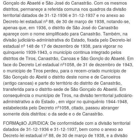
Gonçalo do Abaeté e São José do Canastrão. Com os mesmos
distritos, permaneçe a referida comuna nos quadros da divisão
territorial datados de 31-12-1936 e 31-12-1937 e no anexo ao
Decreto-lei estadual nº 88, de 30 de março de 1938, notando-se,
apenas que, em 1936, o distrito de São José do Canastrão
apareçe com o nome simplificado para Canastrão. Também, na
divisão judiciário-administrativa do Estado, fixada pelo Decreto-lei
estadual nº 148 de 17 de dezembro de 1938, para vigorar no
quinquenio 1939-1943, o município continua integrado pelos
distritos de Tiros, Canastrão, Canoas e São Gonçlo do Abaeté. Em
face do Decreto Lei estadual nº1058, de 31 de dezembro de 1943,
o município de Tiros perdeu, para o recem-criado município de
São Gonçalo do Abeté o distrito deste nome e de Canoeiros
(antigo canoas) e parte do território do distrito de Canastrão,
transferida para o distrito-sede de São Gonçalo do Abaeté. Em
consequência o município de Tiros, na divisão terrritorial judiciário-
administrativo a do Estado , em vigor no quinquênio 1944-1948,
estabelecida pelo Decreto nº1058, citado, passou abranger
somente dois distritos: o da sede e o de Canastrão.
FORMAçãO JURíDICA: De conformidade com a divisão territorial
datados de 31-12-1936 e 31-12-1937, bem como o anexo ao
Decreto-lei estadual nº 88, de 30 de março de 1938, e a divisão