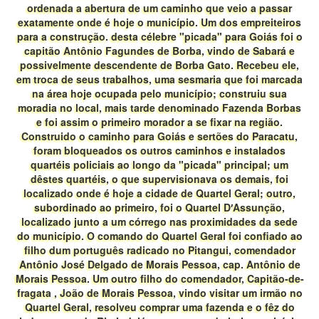
ordenada a abertura de um caminho que veio a passar
exatamente onde é hoje o município. Um dos empreiteiros
para a construção. desta célebre "picada" para Goiás foi o
capitão Antônio Fagundes de Borba, vindo de Sabará e
possivelmente descendente de Borba Gato. Recebeu ele,
em troca de seus trabalhos, uma sesmaria que foi marcada
na área hoje ocupada pelo município; construiu sua
moradia no local, mais tarde denominado Fazenda Borbas
e foi assim o primeiro morador a se fixar na região.
Construido o caminho para Goiás e sertões do Paracatu,
foram bloqueados os outros caminhos e instalados
quartéis policiais ao longo da "picada" principal; um
dêstes quartéis, o que supervisionava os demais, foi
localizado onde é hoje a cidade de Quartel Geral; outro,
subordinado ao primeiro, foi o Quartel D′Assunção,
localizado junto a um córrego nas proximidades da sede
do município. O comando do Quartel Geral foi confiado ao
filho dum português radicado no Pitangui, comendador
Antônio José Delgado de Morais Pessoa, cap. Antônio de
Morais Pessoa. Um outro filho do comendador, Capitão-de-
fragata , João de Morais Pessoa, vindo visitar um irmão no
Quartel Geral, resolveu comprar uma fazenda e o fêz do