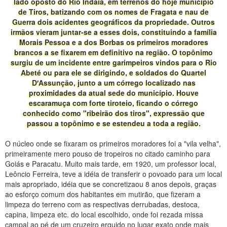
lado oposto do Rio Indaiá, em terrenos do hoje município
de Tiros, batizando com os nomes de Fragata e nau de
Guerra dois acidentes geográficos da propriedade. Outros
irmãos vieram juntar-se a esses dois, constituindo a família
Morais Pessoa e a dos Borbas os primeiros moradores
brancos a se fixarem em definitivo na região. O topônimo
surgiu de um incidente entre garimpeiros vindos para o Rio
Abeté ou para ele se dirigindo, e soldados do Quartel
D′Assunção, junto a um córrego localizado nas
proximidades da atual sede do município. Houve
escaramuça com forte tiroteio, ficando o córrego
conhecido como "ribeirão dos tiros", expressão que
passou a topônimo e se estendeu a toda a região.
O núcleo onde se fixaram os primeiros moradores foi a "vila velha",
primeiramente mero pouso de tropeiros no citado caminho para
Goiás e Paracatu. Muito mais tarde, em 1920, um professor local,
Leôncio Ferreira, teve a idéia de transferir o povoado para um local
mais apropriado, idéia que se concretizaou 8 anos depois, graças
ao esforço comum dos habitantes em mutirão, que fizeram a
limpeza do terreno com as respectivas derrubadas, destoca,
capina, limpeza etc. do local escolhido, onde foi rezada missa
campal ao pé de um cruzeiro erguido no lugar exato onde mais