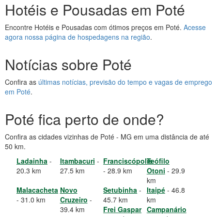
Hotéis e Pousadas em Poté
Encontre Hotéis e Pousadas com ótimos preços em Poté.
Acesse
agora nossa página de hospedagens na região
.
Notícias sobre Poté
Confira as
últimas notícias, previsão do tempo e vagas de emprego
em Poté
.
Poté fica perto de onde?
Confira as cidades vizinhas de Poté - MG em uma distância de até
50 km.
Ladainha
-
Itambacuri
-
Franciscópolis
Teófilo
20.3 km
27.5 km
- 28.9 km
Otoni
- 29.9
km
Malacacheta
Novo
Setubinha
-
Itaipé
- 46.8
- 31.0 km
Cruzeiro
-
45.7 km
km
39.4 km
Frei Gaspar
Campanário