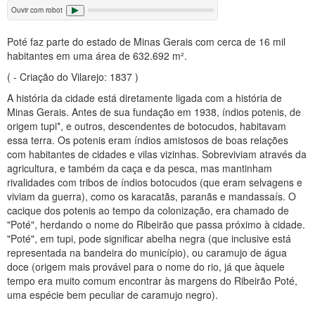
Ouvir com robot
Poté faz parte do estado de Minas Gerais com cerca de 16 mil
habitantes em uma área de 632.692 m².
( - Criação do Vilarejo: 1837 )
A história da cidade está diretamente ligada com a história de
Minas Gerais. Antes de sua fundação em 1938, índios potenis, de
origem tupi*, e outros, descendentes de botocudos, habitavam
essa terra. Os potenis eram índios amistosos de boas relações
com habitantes de cidades e vilas vizinhas. Sobreviviam através da
agricultura, e também da caça e da pesca, mas mantinham
rivalidades com tribos de índios botocudos (que eram selvagens e
viviam da guerra), como os karacatãs, paranãs e mandassaís. O
cacique dos potenis ao tempo da colonização, era chamado de
"Poté", herdando o nome do Ribeirão que passa próximo à cidade.
"Poté", em tupi, pode significar abelha negra (que inclusive está
representada na bandeira do município), ou caramujo de água
doce (origem mais provável para o nome do rio, já que àquele
tempo era muito comum encontrar às margens do Ribeirão Poté,
uma espécie bem peculiar de caramujo negro).