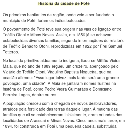
História da cidade de Poté
Os primeiros habitantes da região, onde veio a ser fundado o
município de Poté, foram os indios botocudos.
O povoamento de Poté teve sua origem nas vias de ligação entre
Teófilo Otoni e Minas Novas. Assim, em 1856 já se achavam
estabelecidas diversas famílias, segundo informaçãoes do relatório
de Teófilo Benadito Otoni, reproduzidas em 1922 por Frei Samuel
Tetteroo.
No local do primitivo aldeamento indígena, fixou-se Militão Vieira
Maia, que no ano de 1889 ergueu um cruzeiro, abençoado pelo
Vigário de Teófilo Otoni, Virgulino Baptista Nogueira, que na
ocasião afirmou: "Esse lugar talvez mais tarde será uma grande
povoação, uma cidade". A Maia se juntaram nomes ilustres na
história de Poté, como Pedro Vieira Guimarães e Domiciano
Ferreira Lages, dentre outros.
A população cresceu com a chegada de novos desbravadores,
atraídos pela fertilidade das terras daquele lugar. A maioria das
famílias que ali se estabeleceram inicialmente, eram oriundas das
localidades de Arassuaí e Minas Novas. Cinco anos mais tarde, em
1894, foi construída em Poté uma pequena capela, substituída