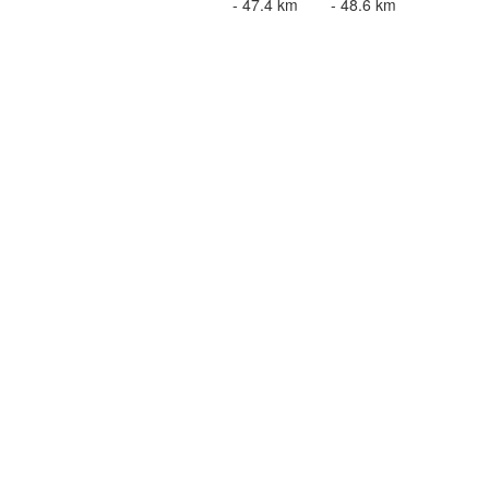
- 47.4 km
- 48.6 km