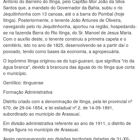
Antônio do Barreiro do Itinga, pelo Capitão-Mor João da Silva
Santos que, a mandato do Governador da Bahia, subiu o rio
Jequitinhonha com 13 canoas, até o a barra do Pombal (hoje
Itinga). Posteriormente, o tenente João Antunes de Oliveira,
navegando pelo rio Jequitinhonha, aportou na região, hospedando-
se na fazenda Barra do Rio Itinga, do Sr. Manoel de Jesus Maria.
Com o auxílio deste, o tenente construiu a primeira capela e o
cemitério, isto no ano de 1825, desenvolvendo-se a partir daí o
povoado, tendo como bases da economia, a agropecuária.
O topônimo Itinga originou-se do tupi-guarani, que significa "rio da
água branca", devido à brancura das águas do rio Itinga que corta
o município.
Gentílico: itinguense
Formação Administrativa
Distrito criado com a denominação de Itinga, pela lei provincial nº
670, de 29-04-1854, e lei estadual nº 2, de 14-09-1891,
subordinado ao município de Arassuaí.
Em divisão administrativa referente ao ano de 1911, o distrito de
Itinga figura no município de Arassuaí.
Assim permanecendo em divisões territoriais datadas de 31-XII-