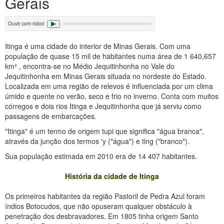
Gerais
Ouvir com robot
Itinga é uma cidade do interior de Minas Gerais. Com uma
população de quase 15 mil de habitantes numa área de 1 640,657
km² , encontra-se no Médio Jequitinhonha no Vale do
Jequitinhonha em Minas Gerais situada no nordeste do Estado.
Localizada em uma região de relevos é influenciada por um clima
úmido e quente no verão, seco e frio no inverno. Conta com muitos
córregos e dois rios Itinga e Jequitinhonha que já serviu como
passagens de embarcações.
"Itinga" é um termo de origem tupi que significa "água branca",
através da junção dos termos ′y ("água") e ting ("branco").
Sua população estimada em 2010 era de 14 407 habitantes.
História da cidade de Itinga
Os primeiros habitantes da região Pastoril de Pedra Azul foram
índios Botocudos, que não opuseram qualquer obstáculo à
penetração dos desbravadores. Em 1805 tinha origem Santo