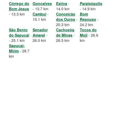
Córrego do
Gonçalves
Estiva
-
Paraisópolis
Bom Jesus
- 13.7 km
14.0 km
- 14.9 km
- 13.3 km
Cambuí
-
Conceição
Bom
15.1 km
dos Ouros
-
Repouso
-
20.3 km
24.2 km
São Bento
Senador
Cachoeira
Tocos do
do Sapucaí
Amaral
-
de Minas
-
Moji
- 26.6
- 25.1 km
26.0 km
26.5 km
km
Sapucaí-
Mirim
- 28.7
km