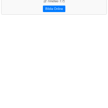
(2 Timóteo 1:7)
Bíblia Online