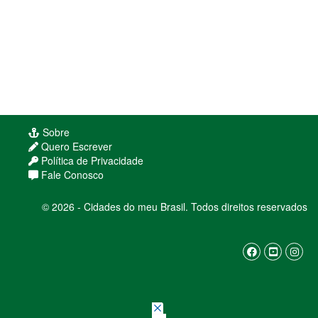
Sobre
Quero Escrever
Política de Privacidade
Fale Conosco
© 2026 - Cidades do meu Brasil. Todos direitos reservados
Usamos cookies para melhorar sua experiência
de navegação. Ao continuar, você concorda com
nossa
política de privacidade
ENTENDI