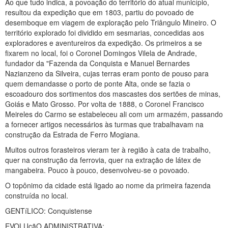
Ao que tudo indica, a povoação do território do atual município,
resultou da expedição que em 1803, partiu do povoado de
desemboque em viagem de exploração pelo Triângulo Mineiro. O
território explorado foi dividido em sesmarias, concedidas aos
exploradores e aventureiros da expedição. Os primeiros a se
fixarem no local, foi o Coronel Domingos Vilela de Andrade,
fundador da "Fazenda da Conquista e Manuel Bernardes
Nazianzeno da Silveira, cujas terras eram ponto de pouso para
quem demandasse o porto de ponte Alta, onde se fazia o
escoadouro dos sortimentos dos mascastes dos sertões de minas,
Goiás e Mato Grosso. Por volta de 1888, o Coronel Francisco
Meireles do Carmo se estabeleceu ali com um armazém, passando
a fornecer artigos necessários às turmas que trabalhavam na
construção da Estrada de Ferro Mogiana.
Muitos outros forasteiros vieram ter à região à cata de trabalho,
quer na construção da ferrovia, quer na extração de látex de
mangabeira. Pouco à pouco, desenvolveu-se o povoado.
O topônimo da cidade está ligado ao nome da primeira fazenda
construída no local.
GENTíLICO: Conquistense
EVOLUçãO ADMINISTRATIVA: