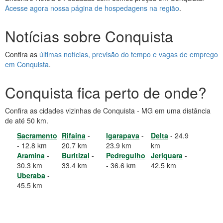
Acesse agora nossa página de hospedagens na região
.
Notícias sobre Conquista
Confira as
últimas notícias, previsão do tempo e vagas de emprego
em Conquista
.
Conquista fica perto de onde?
Confira as cidades vizinhas de Conquista - MG em uma distância
de até 50 km.
Sacramento
Rifaina
-
Igarapava
-
Delta
- 24.9
- 12.8 km
20.7 km
23.9 km
km
Aramina
-
Buritizal
-
Pedregulho
Jeriquara
-
30.3 km
33.4 km
- 36.6 km
42.5 km
Uberaba
-
45.5 km