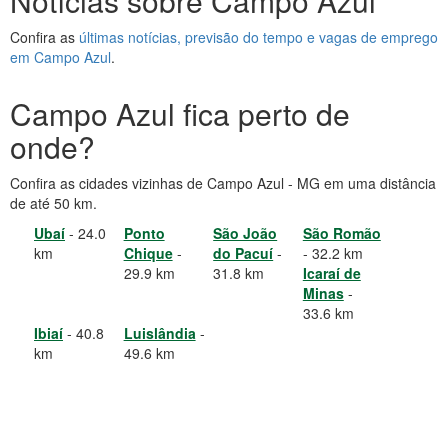
Notícias sobre Campo Azul
Confira as
últimas notícias, previsão do tempo e vagas de emprego
em Campo Azul
.
Campo Azul fica perto de
onde?
Confira as cidades vizinhas de Campo Azul - MG em uma distância
de até 50 km.
Ubaí
- 24.0
Ponto
São João
São Romão
km
Chique
-
do Pacuí
-
- 32.2 km
29.9 km
31.8 km
Icaraí de
Minas
-
33.6 km
Ibiaí
- 40.8
Luislândia
-
km
49.6 km