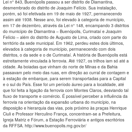
Lei n° 843, Buenópolis passou a ser distrito de Diamantina,
desmembrado do distrito de Joaquim Felício. Sua instalação,
porém, só foi efetivada em 19 de maio de 1927, permanecendo
assim até 1938. Nesse ano, foi elevado à categoria de município,
em 17 de dezembro, através da Lei n° 148, encampando 3 distritos
do município de Diamantina – Buenópolis, Curimataí e Joaquim
Felício – além do distrito de Augusto de Lima, criado com parte do
território da sede municipal. Em 1962, perdeu estes dois últimos,
elevados à categoria de município, permanecendo com dois
distritos, o da sede e o de Curimataí. A história de Buenópolis está
estreitamente vinculada à ferrovia. Até 1927, os trilhos iam só até a
cidade. As boiadas que vinham do norte de Minas e da Bahia
passavam pelo meio das ruas, em direção ao curral de contagem e
à estação de embarque, para serem transportadas para a Capital
e o sul do País. Esse foi um período áureo para a localidade, até
que foi feita a ligação da ferrovia com Montes Claros, desviando tal
fluxo de transporte e comércio. É possível perceber a influência da
ferrovia na orientação da expansão urbana do município, na
disposição e hierarquia das vias, pois próximo às praças Henrique
Ciuli e Professor Herculino França, concentram-se a Prefeitura,
Igreja Matriz e Fórum, a Estação Ferroviária e antigos escritórios
da RFFSA. http://www.buenopolis.mg.gov.br/