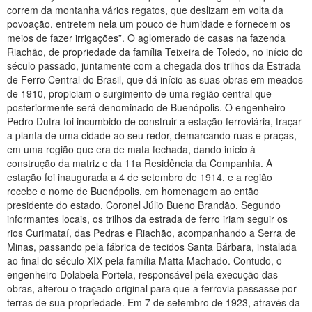
correm da montanha vários regatos, que deslizam em volta da
povoação, entretem nela um pouco de humidade e fornecem os
meios de fazer irrigações”. O aglomerado de casas na fazenda
Riachão, de propriedade da família Teixeira de Toledo, no início do
século passado, juntamente com a chegada dos trilhos da Estrada
de Ferro Central do Brasil, que dá início as suas obras em meados
de 1910, propiciam o surgimento de uma região central que
posteriormente será denominado de Buenópolis. O engenheiro
Pedro Dutra foi incumbido de construir a estação ferroviária, traçar
a planta de uma cidade ao seu redor, demarcando ruas e praças,
em uma região que era de mata fechada, dando início à
construção da matriz e da 11a Residência da Companhia. A
estação foi inaugurada a 4 de setembro de 1914, e a região
recebe o nome de Buenópolis, em homenagem ao então
presidente do estado, Coronel Júlio Bueno Brandão. Segundo
informantes locais, os trilhos da estrada de ferro iriam seguir os
rios Curimataí, das Pedras e Riachão, acompanhando a Serra de
Minas, passando pela fábrica de tecidos Santa Bárbara, instalada
ao final do século XIX pela família Matta Machado. Contudo, o
engenheiro Dolabela Portela, responsável pela execução das
obras, alterou o traçado original para que a ferrovia passasse por
terras de sua propriedade. Em 7 de setembro de 1923, através da