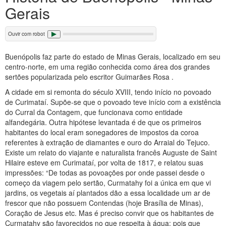
Gerais
Ouvir com robot
Buenópolis faz parte do estado de Minas Gerais, localizado em seu
centro-norte, em uma região conhecida como área dos grandes
sertões popularizada pelo escritor Guimarães Rosa .
A cidade em si remonta do século XVIII, tendo início no povoado
de Curimataí. Supõe-se que o povoado teve início com a existência
do Curral da Contagem, que funcionava como entidade
alfandegária. Outra hipótese levantada é de que os primeiros
habitantes do local eram sonegadores de impostos da coroa
referentes à extração de diamantes e ouro do Arraial do Tejuco.
Existe um relato do viajante e naturalista francês Auguste de Saint
Hilaire esteve em Curimataí, por volta de 1817, e relatou suas
impressões: “De todas as povoações por onde passei desde o
começo da viagem pelo sertão, Curmatahy foi a única em que vi
jardins, os vegetais aí plantados dão a essa localidade um ar de
frescor que não possuem Contendas (hoje Brasília de Minas),
Coração de Jesus etc. Mas é preciso convir que os habitantes de
Curmatahy são favorecidos no que respeita à água: pois que