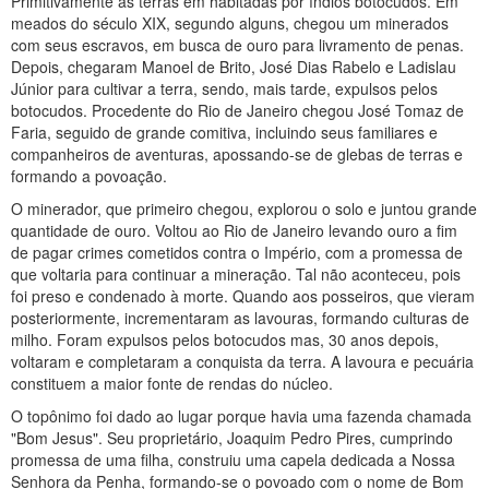
Primitivamente as terras em habitadas por índios botocudos. Em
meados do século XIX, segundo alguns, chegou um minerados
com seus escravos, em busca de ouro para livramento de penas.
Depois, chegaram Manoel de Brito, José Dias Rabelo e Ladislau
Júnior para cultivar a terra, sendo, mais tarde, expulsos pelos
botocudos. Procedente do Rio de Janeiro chegou José Tomaz de
Faria, seguido de grande comitiva, incluindo seus familiares e
companheiros de aventuras, apossando-se de glebas de terras e
formando a povoação.
O minerador, que primeiro chegou, explorou o solo e juntou grande
quantidade de ouro. Voltou ao Rio de Janeiro levando ouro a fim
de pagar crimes cometidos contra o Império, com a promessa de
que voltaria para continuar a mineração. Tal não aconteceu, pois
foi preso e condenado à morte. Quando aos posseiros, que vieram
posteriormente, incrementaram as lavouras, formando culturas de
milho. Foram expulsos pelos botocudos mas, 30 anos depois,
voltaram e completaram a conquista da terra. A lavoura e pecuária
constituem a maior fonte de rendas do núcleo.
O topônimo foi dado ao lugar porque havia uma fazenda chamada
"Bom Jesus". Seu proprietário, Joaquim Pedro Pires, cumprindo
promessa de uma filha, construiu uma capela dedicada a Nossa
Senhora da Penha, formando-se o povoado com o nome de Bom