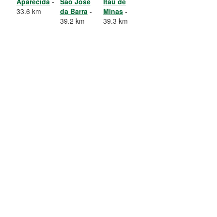
Aparecida
-
São José
Itaú de
33.6 km
da Barra
-
Minas
-
39.2 km
39.3 km