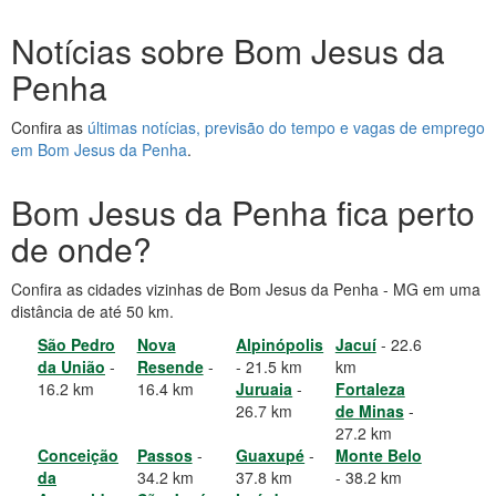
Notícias sobre Bom Jesus da
Penha
Confira as
últimas notícias, previsão do tempo e vagas de emprego
em Bom Jesus da Penha
.
Bom Jesus da Penha fica perto
de onde?
Confira as cidades vizinhas de Bom Jesus da Penha - MG em uma
distância de até 50 km.
São Pedro
Nova
Alpinópolis
Jacuí
- 22.6
da União
-
Resende
-
- 21.5 km
km
16.2 km
16.4 km
Juruaia
-
Fortaleza
26.7 km
de Minas
-
27.2 km
Conceição
Passos
-
Guaxupé
-
Monte Belo
da
34.2 km
37.8 km
- 38.2 km