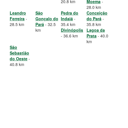
20.8 km
Moema
-
28.0 km
Leandro
São
Pedra do
Conceição
Ferreira
-
Gonçalo do
Indaiá
-
do Pará
-
28.5 km
Pará
- 32.5
35.4 km
35.8 km
km
Divinópolis
Lagoa da
- 36.6 km
Prata
- 40.0
km
São
Sebastião
do Oeste
-
40.8 km