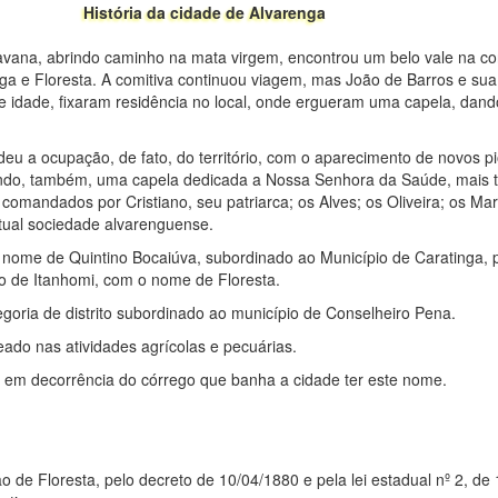
História da cidade de Alvarenga
vana, abrindo caminho na mata virgem, encontrou um belo vale na co
a e Floresta. A comitiva continuou viagem, mas João de Barros e sua 
idade, fixaram residência no local, onde ergueram uma capela, dando
eu a ocupação, de fato, do território, com o aparecimento de novos p
uindo, também, uma capela dedicada a Nossa Senhora da Saúde, mais 
s comandados por Cristiano, seu patriarca; os Alves; os Oliveira; os Ma
tual sociedade alvarenguense.
nome de Quintino Bocaiúva, subordinado ao Município de Caratinga,
o de Itanhomi, com o nome de Floresta.
egoria de distrito subordinado ao município de Conselheiro Pena.
ado nas atividades agrícolas e pecuárias.
 em decorrência do córrego que banha a cidade ter este nome.
o de Floresta, pelo decreto de 10/04/1880 e pela lei estadual nº 2, de