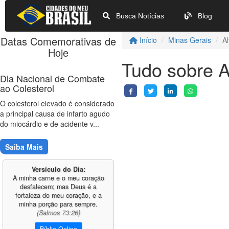
Busca Notícias
Blog
Datas Comemorativas de
Início
Minas Gerais
A
Hoje
Tudo sobre A
Dia Nacional de Combate
ao Colesterol
O colesterol elevado é considerado
a principal causa de infarto agudo
do miocárdio e de acidente v...
Saiba Mais
Versículo do Dia:
A minha carne e o meu coração
desfalecem; mas Deus é a
fortaleza do meu coração, e a
minha porção para sempre.
(Salmos 73:26)