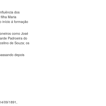
nfluência dos
filha Maria
 início á formação
ioneiros como José
tarde Padroeira do
rcelino de Souza; os
 passando depois
 14/09/1891,