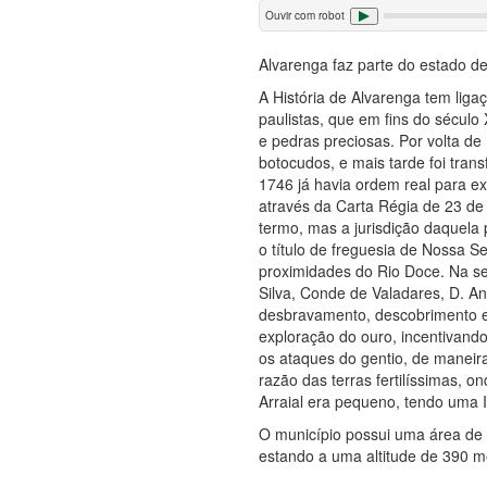
Ouvir com robot
Alvarenga faz parte do estado d
A História de Alvarenga tem liga
paulistas, que em fins do século
e pedras preciosas. Por volta de
botocudos, e mais tarde foi tra
1746 já havia ordem real para e
através da Carta Régia de 23 de 
termo, mas a jurisdição daquela 
o título de freguesia de Nossa S
proximidades do Rio Doce. Na se
Silva, Conde de Valadares, D. A
desbravamento, descobrimento e 
exploração do ouro, incentivand
os ataques do gentio, de maneira
razão das terras fertilíssimas, 
Arraial era pequeno, tendo uma I
O município possui uma área de 
estando a uma altitude de 390 m