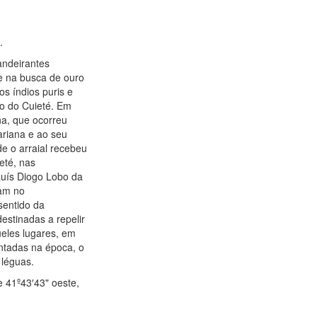
.
andeirantes
 e na busca de ouro
s índios puris e
do do Cuieté. Em
na, que ocorreu
ariana e ao seu
e o arraial recebeu
eté, nas
Luís Diogo Lobo da
ram no
sentido da
stinadas a repelir
ueles lugares, em
antadas na época, o
 léguas.
e 41º43′43" oeste,