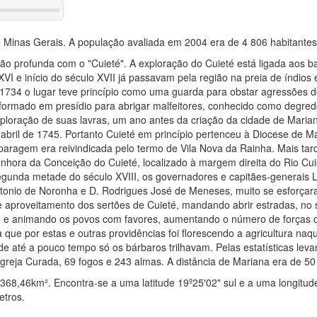
e Minas Gerais. A população avaliada em 2004 era de 4 806 habitantes
ção profunda com o "Cuieté". A exploração do Cuieté está ligada aos b
 XVI e início do século XVII já passavam pela região na preia de índios
 1734 o lugar teve princípio como uma guarda para obstar agressões do
nsformado em presídio para abrigar malfeitores, conhecido como degre
xploração de suas lavras, um ano antes da criação da cidade de Maria
abril de 1745. Portanto Cuieté em princípio pertenceu à Diocese de M
paragem era reivindicada pelo termo de Vila Nova da Rainha. Mais tard
enhora da Conceição do Cuieté, localizado à margem direita do Rio Cui
gunda metade do século XVIII, os governadores e capitães-generais 
ntonio de Noronha e D. Rodrigues José de Meneses, muito se esforça
aproveitamento dos sertões de Cuieté, mandando abrir estradas, no 
o e animando os povos com favores, aumentando o número de forças de
 que por estas e outras providências foi florescendo a agricultura naq
onde até a pouco tempo só os bárbaros trilhavam. Pelas estatísticas lev
greja Curada, 69 fogos e 243 almas. A distância de Mariana era de 50
368,46km². Encontra-se a uma latitude 19º25′02" sul e a uma longitud
etros.