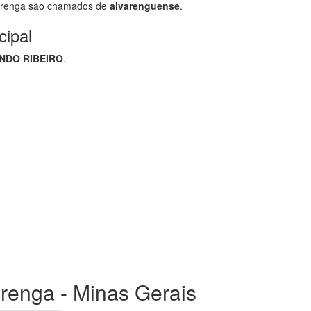
arenga são chamados de
alvarenguense
.
cipal
NDO RIBEIRO
.
arenga - Minas Gerais