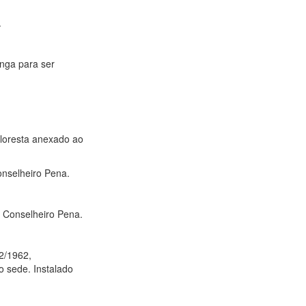
.
inga para ser
 Floresta anexado ao
onselheiro Pena.
de Conselheiro Pena.
12/1962,
o sede. Instalado