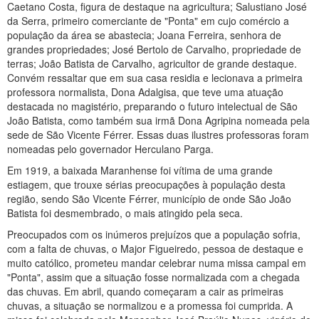
Caetano Costa, figura de destaque na agricultura; Salustiano José
da Serra, primeiro comerciante de "Ponta" em cujo comércio a
população da área se abastecia; Joana Ferreira, senhora de
grandes propriedades; José Bertolo de Carvalho, propriedade de
terras; João Batista de Carvalho, agricultor de grande destaque.
Convém ressaltar que em sua casa residia e lecionava a primeira
professora normalista, Dona Adalgisa, que teve uma atuação
destacada no magistério, preparando o futuro intelectual de São
João Batista, como também sua irmã Dona Agripina nomeada pela
sede de São Vicente Férrer. Essas duas ilustres professoras foram
nomeadas pelo governador Herculano Parga.
Em 1919, a baixada Maranhense foi vítima de uma grande
estiagem, que trouxe sérias preocupações à população desta
região, sendo São Vicente Férrer, município de onde São João
Batista foi desmembrado, o mais atingido pela seca.
Preocupados com os inúmeros prejuízos que a população sofria,
com a falta de chuvas, o Major Figueiredo, pessoa de destaque e
muito católico, prometeu mandar celebrar numa missa campal em
"Ponta", assim que a situação fosse normalizada com a chegada
das chuvas. Em abril, quando começaram a cair as primeiras
chuvas, a situação se normalizou e a promessa foi cumprida. A