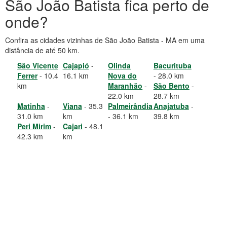
São João Batista fica perto de
onde?
Confira as cidades vizinhas de São João Batista - MA em uma
distância de até 50 km.
São Vicente
Cajapió
-
Olinda
Bacurituba
Ferrer
- 10.4
16.1 km
Nova do
- 28.0 km
km
Maranhão
-
São Bento
-
22.0 km
28.7 km
Matinha
-
Viana
- 35.3
Palmeirândia
Anajatuba
-
31.0 km
km
- 36.1 km
39.8 km
Peri Mirim
-
Cajari
- 48.1
42.3 km
km