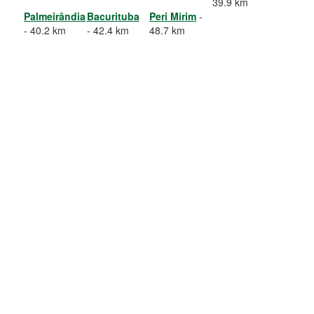
39.9 km
Palmeirândia
Bacurituba
Peri Mirim
-
- 40.2 km
- 42.4 km
48.7 km