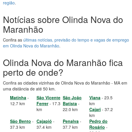
região
.
Notícias sobre Olinda Nova do
Maranhão
Confira as
últimas notícias, previsão do tempo e vagas de emprego
em Olinda Nova do Maranhão
.
Olinda Nova do Maranhão fica
perto de onde?
Confira as cidades vizinhas de Olinda Nova do Maranhão - MA em
uma distância de até 50 km.
Matinha
-
São Vicente
São João
Viana
- 23.5
12.7 km
Ferrer
- 17.3
Batista
-
km
km
22.0 km
Cajari
- 37.2
km
São Bento
-
Cajapió
-
Penalva
-
Pedro do
37.3 km
37.4 km
37.7 km
Rosário
-