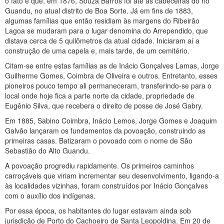
o fato é que, em 1876, Souza Barros foi até às cabeceiras do rio
Guandu, no atual distrito de Boa Sorte. Já em fins de 1883,
algumas famílias que então residiam às margens do Ribeirão
Lagoa se mudaram para o lugar denomina do Arrependido, que
distava cerca de 5 quilômetros da atual cidade. Iniciaram aí a
construção de uma capela e, mais tarde, de um cemitério.
Citam-se entre estas famílias as de Inácio Gonçalves Lamas, Jorge
Guilherme Gomes, Coimbra de Oliveira e outros. Entretanto, esses
pioneiros pouco tempo ali permaneceram, transferindo-se para o
local onde hoje fica a parte norte da cidade, propriedade de
Eugênio Silva, que recebera o direito de posse de José Gabry.
Em 1885, Sabino Coimbra, Inácio Lemos, Jorge Gomes e Joaquim
Galvão lançaram os fundamentos da povoação, construindo as
primeiras casas. Batizaram o povoado com o nome de São
Sebastião do Alto Guandu.
A povoação progrediu rapidamente. Os primeiros caminhos
carroçáveis que viriam incrementar seu desenvolvimento, ligando-a
às localidades vizinhas, foram construídos por Inácio Gonçalves
com o auxílio dos indígenas.
Por essa época, os habitantes do lugar estavam ainda sob
jurisdição de Porto do Cachoeiro de Santa Leopoldina. Em 20 de