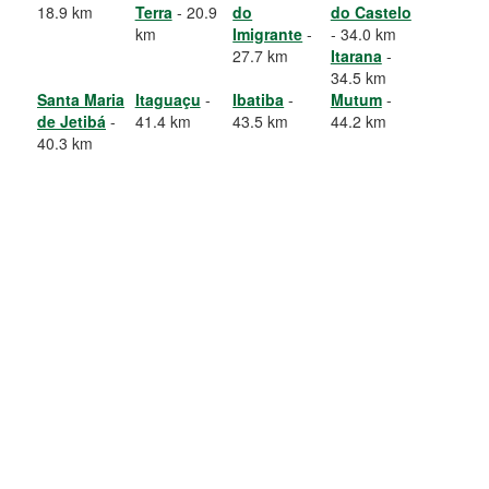
18.9 km
Terra
- 20.9
do
do Castelo
km
Imigrante
-
- 34.0 km
27.7 km
Itarana
-
34.5 km
Santa Maria
Itaguaçu
-
Ibatiba
-
Mutum
-
de Jetibá
-
41.4 km
43.5 km
44.2 km
40.3 km