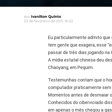
por
Ivanilton Quinto
23 de fevereiro de 2011, 16:02
Eu particularmente admito que 
tem gente que exagera, esse “e
passar de três dias jogando na I
A mídia estatal chinesa deu de
Chaoyang, em Pequim.
Testemunhas contam que o ho
computador praticamente sem c
Momentos antes de desmaiar o el
Conhecidos do ciberviciado diss
em apenas o mês chegou a gasta