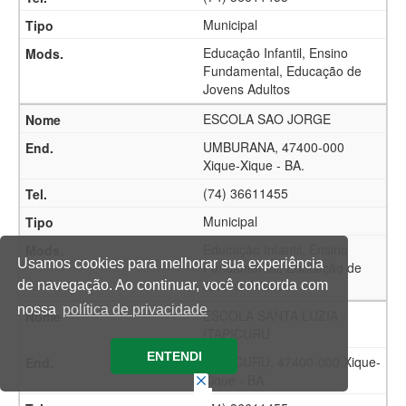
Municipal
Educação Infantil, Ensino
Fundamental, Educação de
Jovens Adultos
ESCOLA SAO JORGE
UMBURANA, 47400-000
Xique-Xique - BA.
(74) 36611455
Municipal
Educação Infantil, Ensino
Usamos cookies para melhorar sua experiência
Fundamental, Educação de
Jovens Adultos
de navegação. Ao continuar, você concorda com
nossa
política de privacidade
ESCOLA SANTA LUZIA -
ITAPICURU
ENTENDI
ITAPICURU, 47400-000 Xique-
Xique - BA.