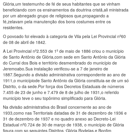
Glória,um testemunho de fé de seus habitantes que se vinham
beneficiando com os ensinamentos da doutrina cristã,ali ministrada
por um abnegado grupo de religiosos que,propagando a
fé,zelavam pela manutenção dos bons costumes entre os
residentes.
O povoado foi elevado à categoria de Vila pela Lei Provincial nº60
de 08 de abril de 1842.
A Lei Provincial nº2.553 de 1º de maio de 1886 criou o município
de Santo Antônio de Glória,com sede em Santo Antônio da Glória
do Curral dos Bois e território desmembrado do município de
Jeremoabo.Sua instalação verificou-se a 7 de janeiro de
1887.Segundo a divisão administrativa correspondente ao ano de
1911,o municípiode Santo Antônio da Glória constituia-se de um só
Distrito, o da sede.Por força dos Decretos Estaduais de números
7.455 de 23 de junho e 7.479 de 8 de julho de 1931,o referido
município teve o seu topônimo simplificado para Glória.
Na divisão administrativa do Brasil concernente ao ano de
1933,como nas Territoriais datadas de 31 de dezembro de 1936 e
31 de dezembro de 1937 e no quadro anexo ao Decreto-Lei
Estadual nº0.724 de 30 de março de 1938, o município de Glória
figura com so seguintes Distritos :Glória,Rodelas,e Bonfim