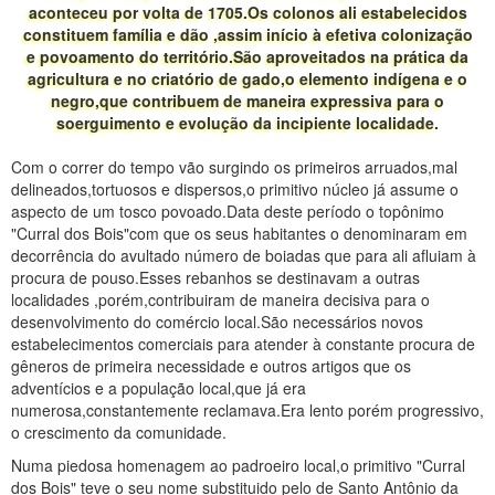
aconteceu por volta de 1705.Os colonos ali estabelecidos
constituem família e dão ,assim início à efetiva colonização
e povoamento do território.São aproveitados na prática da
agricultura e no criatório de gado,o elemento indígena e o
negro,que contribuem de maneira expressiva para o
soerguimento e evolução da incipiente localidade.
Com o correr do tempo vão surgindo os primeiros arruados,mal
delineados,tortuosos e dispersos,o primitivo núcleo já assume o
aspecto de um tosco povoado.Data deste período o topônimo
"Curral dos Bois"com que os seus habitantes o denominaram em
decorrência do avultado número de boiadas que para ali afluiam à
procura de pouso.Esses rebanhos se destinavam a outras
localidades ,porém,contribuiram de maneira decisiva para o
desenvolvimento do comércio local.São necessários novos
estabelecimentos comerciais para atender à constante procura de
gêneros de primeira necessidade e outros artigos que os
adventícios e a população local,que já era
numerosa,constantemente reclamava.Era lento porém progressivo,
o crescimento da comunidade.
Numa piedosa homenagem ao padroeiro local,o primitivo "Curral
dos Bois" teve o seu nome substituido pelo de Santo Antônio da