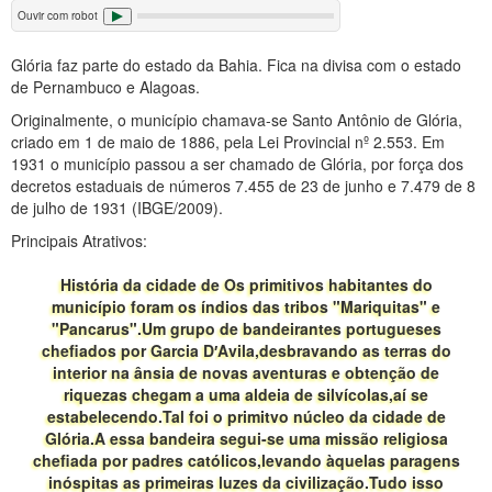
Ouvir com robot
Glória faz parte do estado da Bahia. Fica na divisa com o estado
de Pernambuco e Alagoas.
Originalmente, o município chamava-se Santo Antônio de Glória,
criado em 1 de maio de 1886, pela Lei Provincial nº 2.553. Em
1931 o município passou a ser chamado de Glória, por força dos
decretos estaduais de números 7.455 de 23 de junho e 7.479 de 8
de julho de 1931 (IBGE/2009).
Principais Atrativos:
História da cidade de Os primitivos habitantes do
município foram os índios das tribos "Mariquitas" e
"Pancarus".Um grupo de bandeirantes portugueses
chefiados por Garcia D′Avila,desbravando as terras do
interior na ânsia de novas aventuras e obtenção de
riquezas chegam a uma aldeia de silvícolas,aí se
estabelecendo.Tal foi o primitvo núcleo da cidade de
Glória.A essa bandeira segui-se uma missão religiosa
chefiada por padres católicos,levando àquelas paragens
inóspitas as primeiras luzes da civilização.Tudo isso