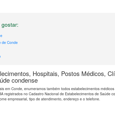
gostar:
de
de de Conde
e
ecimentos, Hospitais, Postos Médicos, Clí
saúde condense
tais em Conde, enumeramos também todos estabelecimentos médicos e
BA registrados no Cadastro Nacional de Estabelecimentos de Saúde c
ome empresarial, tipo de atendimento, endereço e o telefone.