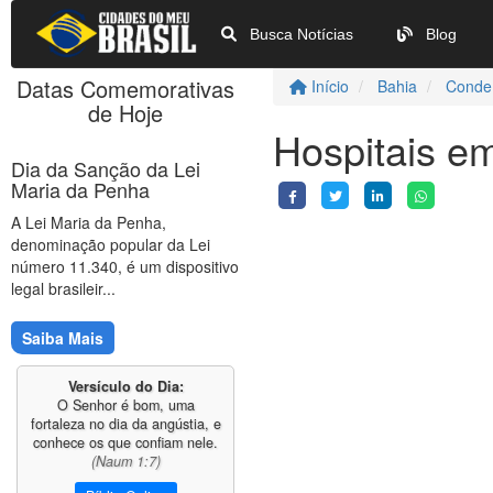
Busca Notícias
Blog
Datas Comemorativas
Início
Bahia
Conde
de Hoje
Hospitais e
Dia da Sanção da Lei
Maria da Penha
A Lei Maria da Penha,
denominação popular da Lei
número 11.340, é um dispositivo
legal brasileir...
Saiba Mais
Versículo do Dia:
O Senhor é bom, uma
fortaleza no dia da angústia, e
conhece os que confiam nele.
(Naum 1:7)