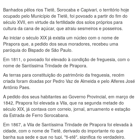
Banhados pêlos rios Tietê, Sorocaba e Capivari, o território hoje
ocupado pelo Município de Tietê, foi povoado a partir do fim do
século XVII, em virtude da fertilidade dos solos próprios para
cultura da cana de açúcar, que atraiu sesmeiros e posseiros.
Ao iniciar o século XIX já existia um núcleo com o nome de
Pirapora que, a pedido dos seus moradores, recebeu uma
paróquia do Bispado de São Paulo.
Em 1811, o povoado foi elevado à condição de freguesia, com o
nome de Santíssima Trindade de Pirapora.
As terras para constituição do patrimônio da freguesia, recém
criada foram doadas por Pedro Vaz de Almeida e pelo Alferes José
Antônio Paes.
A pedido dos seus habitantes ao Governo Provincial, em março de
1842, Pirapora foi elevada a Vila, que na segunda metade do
século XIX, já contava com correio, jornal, arruamento e estação
da Estrada de Ferro Sorocabana.
Em 1867, a Vila de Santíssima Trindade de Pirapora foi elevada à
cidade, com o nome de Tietê, derivado do importante rio que
banha sua sede e que no tupi, "ti-etê", significa rio verdadeiro.