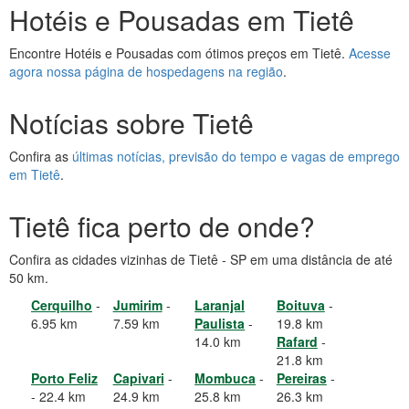
Hotéis e Pousadas em Tietê
Encontre Hotéis e Pousadas com ótimos preços em Tietê.
Acesse
agora nossa página de hospedagens na região
.
Notícias sobre Tietê
Confira as
últimas notícias, previsão do tempo e vagas de emprego
em Tietê
.
Tietê fica perto de onde?
Confira as cidades vizinhas de Tietê - SP em uma distância de até
50 km.
Cerquilho
-
Jumirim
-
Laranjal
Boituva
-
6.95 km
7.59 km
Paulista
-
19.8 km
14.0 km
Rafard
-
21.8 km
Porto Feliz
Capivari
-
Mombuca
-
Pereiras
-
- 22.4 km
24.9 km
25.8 km
26.3 km