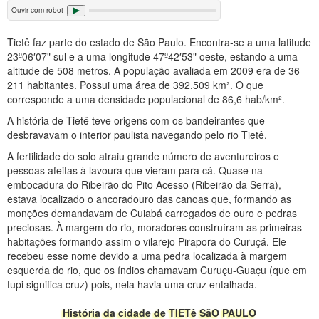
Ouvir com robot
Tietê faz parte do estado de São Paulo. Encontra-se a uma latitude
23º06′07" sul e a uma longitude 47º42′53" oeste, estando a uma
altitude de 508 metros. A população avaliada em 2009 era de 36
211 habitantes. Possui uma área de 392,509 km². O que
corresponde a uma densidade populacional de 86,6 hab/km².
A história de Tietê teve origens com os bandeirantes que
desbravavam o interior paulista navegando pelo rio Tietê.
A fertilidade do solo atraiu grande número de aventureiros e
pessoas afeitas à lavoura que vieram para cá. Quase na
embocadura do Ribeirão do Pito Acesso (Ribeirão da Serra),
estava localizado o ancoradouro das canoas que, formando as
monções demandavam de Cuiabá carregados de ouro e pedras
preciosas. À margem do rio, moradores construíram as primeiras
habitações formando assim o vilarejo Pirapora do Curuçá. Ele
recebeu esse nome devido a uma pedra localizada à margem
esquerda do rio, que os índios chamavam Curuçu-Guaçu (que em
tupi significa cruz) pois, nela havia uma cruz entalhada.
História da cidade de TIETê SãO PAULO