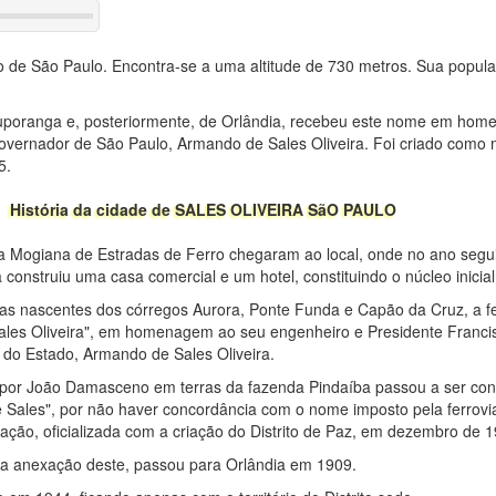
ado de São Paulo. Encontra-se a uma altitude de 730 metros. Sua popu
 Nuporanga e, posteriormente, de Orlândia, recebeu este nome em ho
o governador de São Paulo, Armando de Sales Oliveira. Foi criado como
5.
História da cidade de SALES OLIVEIRA SãO PAULO
 Mogiana de Estradas de Ferro chegaram ao local, onde no ano segui
construiu uma casa comercial e um hotel, constituindo o núcleo inici
e as nascentes dos córregos Aurora, Ponte Funda e Capão da Cruz, a fe
ales Oliveira", em homenagem ao seu engenheiro e Presidente Franci
te do Estado, Armando de Sales Oliveira.
o por João Damasceno em terras da fazenda Pindaíba passou a ser co
e Sales", por não haver concordância com o nome imposto pela ferrovi
ção, oficializada com a criação do Distrito de Paz, em dezembro de 1
 a anexação deste, passou para Orlândia em 1909.