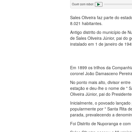
Ouvir com robot
Sales Oliveira faz parte do est
8.021 habitantes.
Antigo distrito do município de
de Sales Oliveira Júnior, pai d
instalado em 1 de janeiro de 194
Em 1899 os trilhos da Companhia
coronel João Damasceno Pereira 
No ponto mais alto, divisor entr
estação e deu-lhe o nome de " S
Oliveira Júnior, pai do Presiden
Inicialmente, o povoado lançad
popularmente por " Santa Rita d
parada, prevalecendo a denomina
Foi Distrito de Nuporanga e com