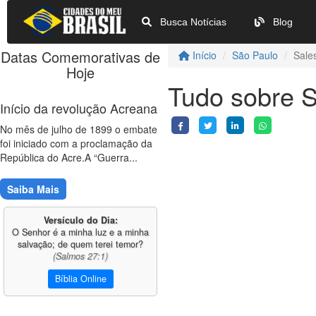
Busca Notícias
Blog
Datas Comemorativas de
Início
São Paulo
Sales
Hoje
Tudo sobre S
Início da revolução Acreana
No mês de julho de 1899 o embate
foi iniciado com a proclamação da
República do Acre.A “Guerra...
Saiba Mais
Versículo do Dia:
O Senhor é a minha luz e a minha
salvação; de quem terei temor?
(Salmos 27:1)
Bíblia Online