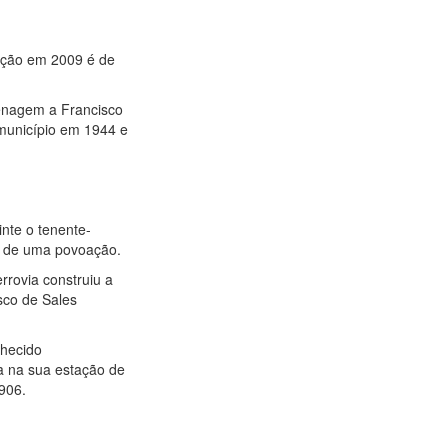
lação em 2009 é de
menagem a Francisco
 município em 1944 e
nte o tenente-
al de uma povoação.
rrovia construiu a
sco de Sales
nhecido
a na sua estação de
906.