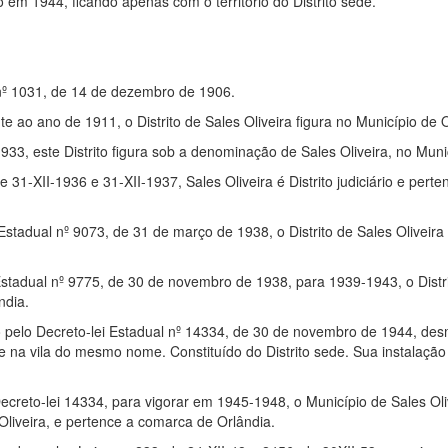
o em 1944, ficando apenas com o território do Distrito sede.
l nº 1031, de 14 de dezembro de 1906.
te ao ano de 1911, o Distrito de Sales Oliveira figura no Município de 
933, este Distrito figura sob a denominação de Sales Oliveira, no Muni
de 31-XII-1936 e 31-XII-1937, Sales Oliveira é Distrito judiciário e pert
Estadual nº 9073, de 31 de março de 1938, o Distrito de Sales Olivei
stadual nº 9775, de 30 de novembro de 1938, para 1939-1943, o Distri
ndia.
o pelo Decreto-lei Estadual nº 14334, de 30 de novembro de 1944, d
e na vila do mesmo nome. Constituído do Distrito sede. Sua instalação 
Decreto-lei 14334, para vigorar em 1945-1948, o Município de Sales Oli
 Oliveira, e pertence a comarca de Orlândia.