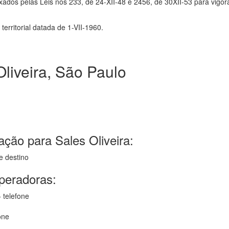
ados pelas Leis nos 233, de 24-XII-48 e 2456, de 30XII-53 para vigor
rritorial datada de 1-VII-1960.
liveira, São Paulo
ção para Sales Oliveira:
e destino
operadoras:
 telefone
one