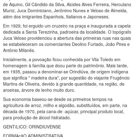
de Aquino, Gil Cândido da Silva, Alcides Alves Ferreira, Herculano
Muniz, Juca Dominiciano, Jerônimo Nunes e Veloso de Almeida,
além dos imigrantes Espanhois, Italianos e Japoneses.
Em 1929, foi erguido um cruzeiro na praça e inaugurada a capela
dedicada a Santa Terezinha, padroeira da localidade. O topógrafo
Juca Veloso providenciou a abertura das primeiras ruas nas quais
se estabeleceram os comerciantes Deolino Furtado, João Pires e
Antônio Milanês.
Inicialmente, a povoação ficou conhecida por Vila Toledo em
homenagem à família que doou parte do patrimônio. Mais tarde,
em 1935, passou a denominar-se Orindiúva, de origem indígena
que significa " madeira dura", por sugestão do viajante Frugêncio
Martins de Oliveira, devido à grande quantidade, na região, de
aroeiras, árvore de lenho muito duro.
Sua economia baseou-se desde os primeiros tempos na
agricultura de arroz, milho e algodão, substituídos, em parte, na
década de 1970, pela cana-de -açúcar, principal produto local,
para produção de álcool hidratado.
GENTíLICO: ORINDIUVENSE
FORMAçãO ADMINISTRATIVA