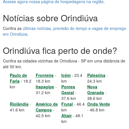
Acesse agora nossa página de hospedagens na região
.
Notícias sobre Orindiúva
Confira as
últimas notícias, previsão do tempo e vagas de emprego
em Orindiúva
.
Orindiúva fica perto de onde?
Confira as cidades vizinhas de Orindiúva - SP em uma distância de
até 50 km.
Paulo de
Fronteira
-
Icém
- 23.4
Palestina
-
Faria
- 18.2
18.3 km
km
24.3 km
km
Itapagipe
-
Pontes
Nova
31.2 km
Gestal
-
Granada
-
37.6 km
38.6 km
Riolândia
-
Américo de
Frutal
- 46.4
Onda Verde
41.6 km
Campos
-
km
- 46.8 km
42.5 km
Altair
- 48.1
km