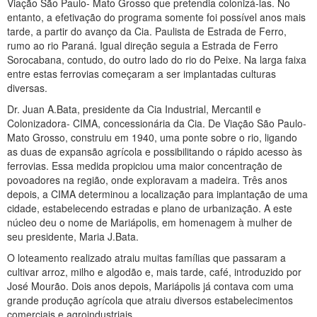
Viação São Paulo- Mato Grosso que pretendia colonizá-las. No
entanto, a efetivação do programa somente foi possível anos mais
tarde, a partir do avanço da Cia. Paulista de Estrada de Ferro,
rumo ao rio Paraná. Igual direção seguia a Estrada de Ferro
Sorocabana, contudo, do outro lado do rio do Peixe. Na larga faixa
entre estas ferrovias começaram a ser implantadas culturas
diversas.
Dr. Juan A.Bata, presidente da Cia Industrial, Mercantil e
Colonizadora- CIMA, concessionária da Cia. De Viação São Paulo-
Mato Grosso, construiu em 1940, uma ponte sobre o rio, ligando
as duas de expansão agrícola e possibilitando o rápido acesso às
ferrovias. Essa medida propiciou uma maior concentração de
povoadores na região, onde exploravam a madeira. Três anos
depois, a CIMA determinou a localização para implantação de uma
cidade, estabelecendo estradas e plano de urbanização. A este
núcleo deu o nome de Mariápolis, em homenagem à mulher de
seu presidente, Maria J.Bata.
O loteamento realizado atraiu muitas famílias que passaram a
cultivar arroz, milho e algodão e, mais tarde, café, introduzido por
José Mourão. Dois anos depois, Mariápolis já contava com uma
grande produção agrícola que atraiu diversos estabelecimentos
comerciais e agroindustriais.