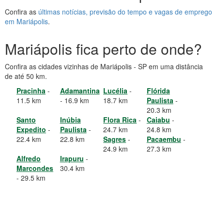
Confira as
últimas notícias, previsão do tempo e vagas de emprego
em Mariápolis
.
Mariápolis fica perto de onde?
Confira as cidades vizinhas de Mariápolis - SP em uma distância
de até 50 km.
Pracinha
-
Adamantina
Lucélia
-
Flórida
11.5 km
- 16.9 km
18.7 km
Paulista
-
20.3 km
Santo
Inúbia
Flora Rica
-
Caiabu
-
Expedito
-
Paulista
-
24.7 km
24.8 km
22.4 km
22.8 km
Sagres
-
Pacaembu
-
24.9 km
27.3 km
Alfredo
Irapuru
-
Marcondes
30.4 km
- 29.5 km