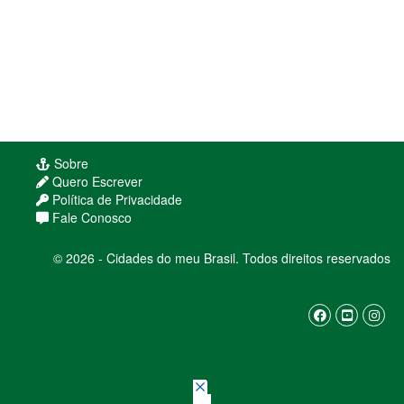
Sobre
Quero Escrever
Política de Privacidade
Fale Conosco
© 2026 - Cidades do meu Brasil. Todos direitos reservados
Usamos cookies para melhorar sua experiência
de navegação. Ao continuar, você concorda com
nossa
política de privacidade
ENTENDI