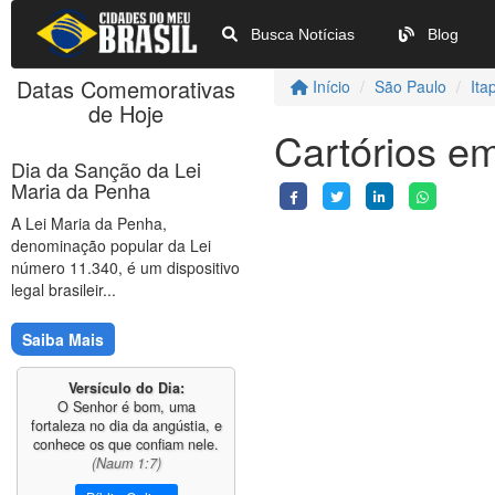
Busca Notícias
Blog
Datas Comemorativas
Início
São Paulo
Ita
de Hoje
Cartórios em
Dia da Sanção da Lei
Maria da Penha
A Lei Maria da Penha,
denominação popular da Lei
número 11.340, é um dispositivo
legal brasileir...
Saiba Mais
Versículo do Dia:
O Senhor é bom, uma
fortaleza no dia da angústia, e
conhece os que confiam nele.
(Naum 1:7)