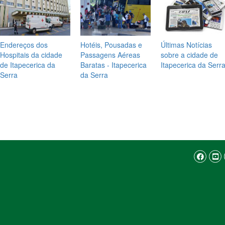
Endereços dos
Hotéis, Pousadas e
Últimas Notícias
Hospitais da cidade
Passagens Aéreas
sobre a cidade de
de Itapecerica da
Baratas - Itapecerica
Itapecerica da Serr
Serra
da Serra