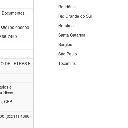
Rondônia
 e Documentos,
Rio Grande do Sul
Roraima
 6850100.000000
Santa Catarina
4666-7490
Sergipe
São Paulo
Tocantins
TO DE LETRAS E
tulos e
urídicas
o, CEP:
00 (0xx11) 4666-