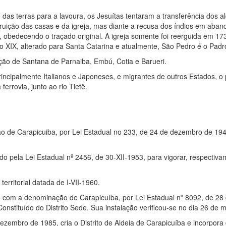
as terras para a lavoura, os Jesuítas tentaram a transferência dos a
ruição das casas e da igreja, mas diante a recusa dos índios em aband
 obedecendo o traçado original. A igreja somente foi reerguida em 1
o XIX, alterado para Santa Catarina e atualmente, São Pedro é o Padr
ção de Santana de Parnaiba, Embú, Cotia e Barueri.
incipalmente Italianos e Japoneses, e migrantes de outros Estados, 
ferrovia, junto ao rio Tietê.
ão de Carapicuiba, por Lei Estadual no 233, de 24 de dezembro de 194
o pela Lei Estadual nº 2456, de 30-XII-1953, para vigorar, respectiv
rritorial datada de I-VII-1960.
o com a denominação de Carapicuíba, por Lei Estadual nº 8092, de 28 
nstituído do Distrito Sede. Sua instalação verificou-se no dia 26 de 
ezembro de 1985, cria o Distrito de Aldeia de Carapicuíba e incorpora