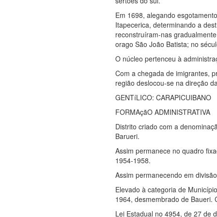
sertões do sul.
Em 1698, alegando esgotamento d
Itapecerica, determinando a dest
reconstruíram-nas gradualmente,
orago São João Batista; no sécul
O núcleo pertenceu à administra
Com a chegada de imigrantes, pr
região deslocou-se na direção da 
GENTíLICO: CARAPICUIBANO
FORMAçãO ADMINISTRATIVA
Distrito criado com a denominaç
Barueri.
Assim permanece no quadro fixad
1954-1958.
Assim permanecendo em divisão te
Elevado à categoria de Municípi
1964, desmembrado de Baueri. Co
Lei Estadual no 4954, de 27 de d