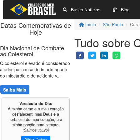
Busca Notícias
Blog
Datas Comemorativas de
Início
São Paulo
Cara
Hoje
Tudo sobre C
Dia Nacional de Combate
ao Colesterol
O colesterol elevado é considerado
a principal causa de infarto agudo
do miocárdio e de acidente v...
Saiba Mais
Versículo do Dia:
A minha carne e o meu coração
desfalecem; mas Deus é a
fortaleza do meu coração, e a
minha porção para sempre.
(Salmos 73:26)