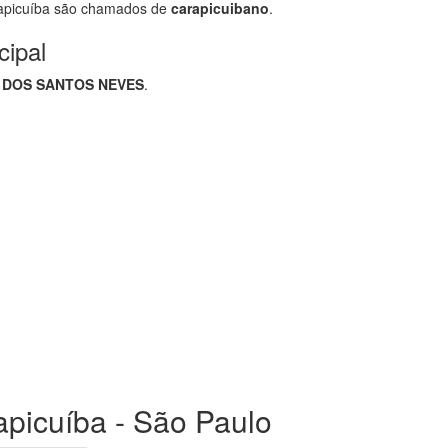
apicuíba são chamados de
carapicuibano
.
cipal
 DOS SANTOS NEVES
.
apicuíba - São Paulo