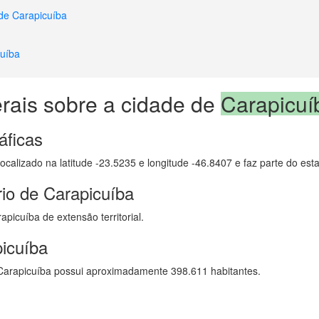
 de Carapicuíba
cuíba
rais sobre a cidade de
Carapicuí
áficas
localizado na latitude -23.5235 e longitude -46.8407 e faz parte do es
rio de Carapicuíba
picuíba de extensão territorial.
icuíba
arapicuíba possui aproximadamente 398.611 habitantes.