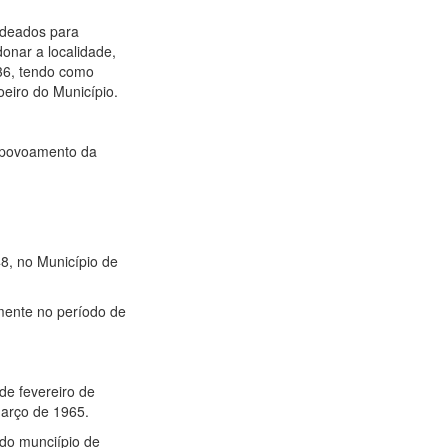
ldeados para
onar a localidade,
736, tendo como
oeiro do Município.
o povoamento da
8, no Município de
amente no período de
de fevereiro de
março de 1965.
 do munciípio de