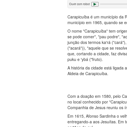
Ouvir com robot
Carapicuíba é um município da R
município em 1965, quando se e
O nome "Carapicuíba" tem origem 
se pode comer", "pau podre", "a
junção dos termos ka′rá ("cará"),
("acará")), "aquele que se resol
que, cortando a cidade, faz divi
puku e ′ybá ("fruto).
A história da cidade está ligada 
Aldeia de Carapicuíba.
Com a doação em 1580, pelo Cap
no local conhecido por "Carapicu
Companhia de Jesus reuniu os ín
Em 1615, Afonso Sardinha o velho
entregando-a aos Jesuítas. Em t