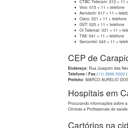
CTBC Telecom: 012 + 11 +
Vivo: 015 + 11 + telefone
Aerotech: 017 + 11 + telef
Claro: 021 + 11 + telefone
GVT: 025 + 11 + telefone
Oi Telemar: 031 + 11 + tel
TIM: 041 + 11 + telefone
Sercontel: 043 + 11 + tele
CEP de Carapi
Endereço
: Rua Joaquim das Nev
Telefone / Fax
:
(11) 2886-5200
(
Prefeito
: MARCO AURELIO DO
Hospitais em C
Procurando informações sobre a
Clínicas e Profissionais de saúd
Cartórios na c