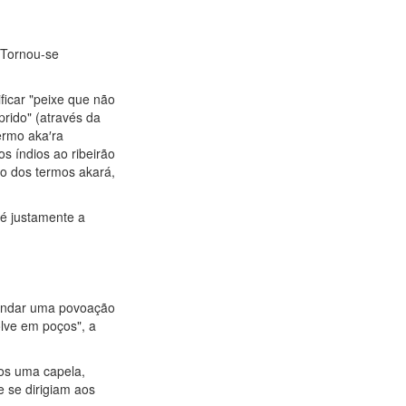
 Tornou-se
ficar "peixe que não
rido" (através da
termo aka′ra
s índios ao ribeirão
ão dos termos akará,
o é justamente a
fundar uma povoação
olve em poços", a
ios uma capela,
 se dirigiam aos