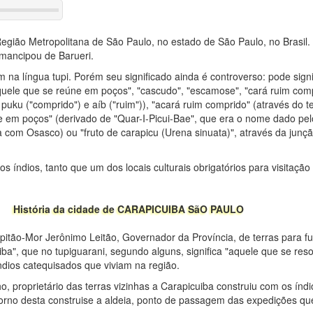
egião Metropolitana de São Paulo, no estado de São Paulo, no Brasil.
mancipou de Barueri.
na língua tupi. Porém seu significado ainda é controverso: pode signi
quele que se reúne em poços", "cascudo", "escamose", "cará ruim comp
 puku ("comprido") e aíb ("ruim")), "acará ruim comprido" (através do 
ve em poços" (derivado de "Quar-I-Picui-Bae", que era o nome dado pelo
sa com Osasco) ou "fruto de carapicu (Urena sinuata)", através da junç
aos índios, tanto que um dos locais culturais obrigatórios para visitaçã
História da cidade de CARAPICUIBA SãO PAULO
itão-Mor Jerônimo Leitão, Governador da Província, de terras para 
iba", que no tupiguarani, segundo alguns, significa "aquele que se res
dios catequisados que viviam na região.
, proprietário das terras vizinhas a Carapicuiba construiu com os índ
orno desta construise a aldeia, ponto de passagem das expedições que