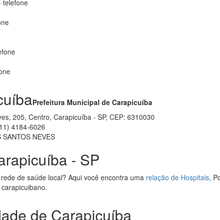
 telefone
one
efone
fone
cuíba
Prefeitura Municipal de Carapicuíba
es, 205, Centro, Carapicuíba - SP, CEP: 6310030
11) 4184-6026
S SANTOS NEVES
arapicuíba - SP
 rede de saúde local? Aqui você encontra uma
relação de Hospitais
, P
e carapicuibano.
idade de Carapicuíba